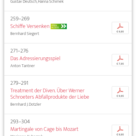
Gustav Deutsch, Hanna Schimek
259–269
Schiffe Versenken
p
OPEN
ACCESS
€ 9,95
Bernhard Siegert
271–276
Das Adressierungsspiel
p
€ 7,95
Anton Tantner
279–291
Treatment der Diven. Über Werner
p
Schroeters Abfallprodukte der Liebe
€ 9,95
Bernhard J. Dotzler
293–304
Martingale von Cage bis Mozart
p
€ 9,95