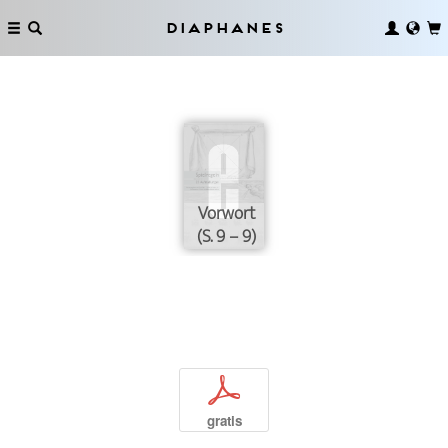
Diaphanes
Vorwort
(S. 9 – 9)
p
gratis