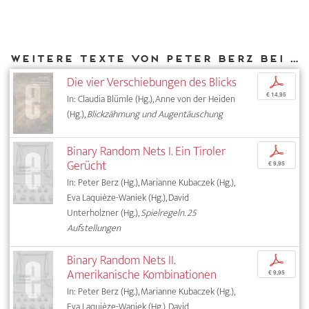
Weitere Texte von Peter Berz bei DIAPHANES
Die vier Verschiebungen des Blicks
p
€ 14,95
In: Claudia Blümle (Hg.), Anne von der Heiden
(Hg.),
Blickzähmung und Augentäuschung
Binary Random Nets I. Ein Tiroler
p
Gerücht
€ 9,95
In: Peter Berz (Hg.), Marianne Kubaczek (Hg.),
Eva Laquièze-Waniek (Hg.), David
Unterholzner (Hg.),
Spielregeln. 25
Aufstellungen
Binary Random Nets II.
p
Amerikanische Kombinationen
€ 9,95
In: Peter Berz (Hg.), Marianne Kubaczek (Hg.),
Eva Laquièze-Waniek (Hg.), David