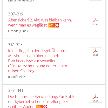
Marianne Kubaczek
307–316
Aber sicher! 2. Akt. Was bleiben kann,
p
wenn man es weglässt:
€ 7,95
ABO
Elfriede Jelinek
317–325
In der Regel in der Regel. Über den
p
Missbrauch von überzeichneter
€ 7,95
Psychoanalyse zur sexuellen
(Rück)verschmutzung der erhaben
reinen Spielregel
Rudolf Heinz
327–341
Die technische Verwandlung. Zur Kritik
p
der kybernetischen Einstellung bei
€ 9,95
Günther Anders
ABO