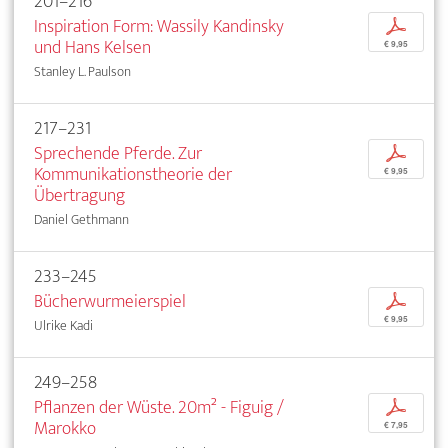
201–216
Inspiration Form: Wassily Kandinsky
p
und Hans Kelsen
€ 9,95
Stanley L. Paulson
217–231
Sprechende Pferde. Zur
p
Kommunikationstheorie der
€ 9,95
Übertragung
Daniel Gethmann
233–245
Bücherwurmeierspiel
p
€ 9,95
Ulrike Kadi
249–258
Pflanzen der Wüste. 20m² - Figuig /
p
Marokko
€ 7,95