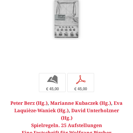
b
p
€ 45,00
€ 45,00
Peter Berz (Hg.)
,
Marianne Kubaczek (Hg.)
,
Eva
Laquièze-Waniek (Hg.)
,
David Unterholzner
(Hg.)
Spielregeln. 25 Aufstellungen
Eine Festschrift für Wolfgang Pircher