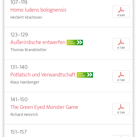
107–119
Homo ludens bolognensis
p
€ 9,95
Herbert Hrachovec
123–129
Außerirdische entwerfen
p
OPEN
ACCESS
€ 7,95
Thomas Brandstetter
131–140
Potlatsch und Verwandtschaft
p
OPEN
ACCESS
€ 7,95
Klaus Hamberger
141–150
The Green Eyed Monster Game
p
€ 7,95
Richard Heinrich
151–157