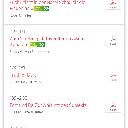
»Bohr nicht in der Nase! Schau dir die
p
Frauen an!«
OPEN
€ 7,95
ACCESS
Robert Pfaller
159–171
Zum Spielzeugstatus zeitgenössischer
p
Apparate
OPEN
€ 9,95
ACCESS
Elisabeth von Samsonow
173–181
Truth or Dare
p
€ 7,95
Katherina Zakravsky
185–200
Fort und Da. Zur Ankunft des Subjekts
p
€ 9,95
Eva Laquièze-Waniek