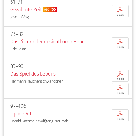
61–71
Gezähmte Zeit
p
ABO
€ 9,95
Joseph Vogl
73–82
Das Zittern der unsichtbaren Hand
p
€ 7,95
Eric Brian
83–93
Das Spiel des Lebens
p
€ 9,95
Hermann Rauchenschwandtner
p
€ 7,95
97–106
Up or Out
p
€ 7,95
Harald Katzmair, Wolfgang Neurath