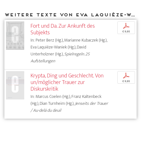
Weitere Texte von Eva Laquièze-Waniek bei DIAPHANES
Fort und Da. Zur Ankunft des
p
Subjekts
€ 9,95
In: Peter Berz (Hg.), Marianne Kubaczek (Hg.),
Eva Laquièze-Waniek (Hg.), David
Unterholzner (Hg.),
Spielregeln. 25
Aufstellungen
Krypta, Ding und Geschlecht. Von
p
un/möglicher Trauer zur
€ 9,95
Diskurskritik
In: Marcus Coelen (Hg.), Franz Kaltenbeck
(Hg.), Dian Turnheim (Hg.),
Jenseits der Trauer
/ Au-delà du deuil