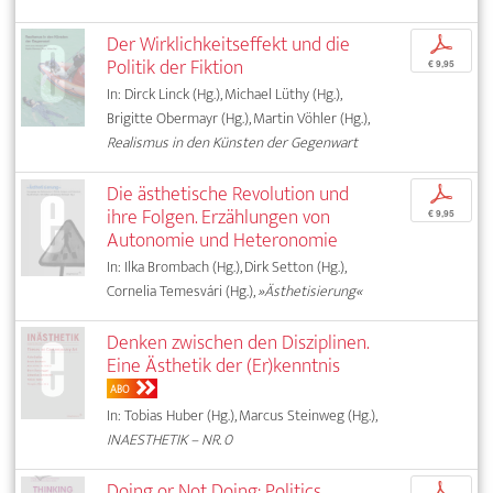
Der Wirklichkeitseffekt und die
p
Politik der Fiktion
€ 9,95
In: Dirck Linck (Hg.), Michael Lüthy (Hg.),
Brigitte Obermayr (Hg.), Martin Vöhler (Hg.),
Realismus in den Künsten der Gegenwart
Die ästhetische Revolution und
p
ihre Folgen. Erzählungen von
€ 9,95
Autonomie und Heteronomie
In: Ilka Brombach (Hg.), Dirk Setton (Hg.),
Cornelia Temesvári (Hg.),
»Ästhetisierung«
Denken zwischen den Disziplinen.
Eine Ästhetik der (Er)kenntnis
ABO
In: Tobias Huber (Hg.), Marcus Steinweg (Hg.),
INAESTHETIK – NR. 0
Doing or Not Doing: Politics,
p