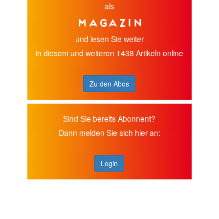
als
Magazin
und lesen Sie weiter
in diesem und weiteren 1438 Artikeln online
Zu den Abos
Sind Sie bereits Abonnent?
Dann melden Sie sich hier an:
Login