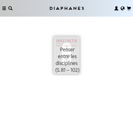
Diaphanes
Penser
entre les
disciplines
(S. 81 – 102)