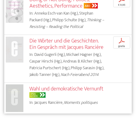
Aesthetics, Performance
€ 9,95
ABO
In: Anneka Esch-van Kan (Hg.), Stephan
Packard (Hg.), Philipp Schulte (Hg.),
Thinking –
Resisting – Reading the Political
Die Wörter und die Geschichten.
p
Ein Gespräch mit Jacques Rancière
gratis
In: David Gugerli (Hg.), Michael Hagner (Hg.),
Caspar Hirschi (Hg.), Andreas B. Kilcher (Hg.),
Patricia Purtschert (Hg.), Philipp Sarasin (Hg.),
Jakob Tanner (Hg.),
Nach Feierabend 2014
Wahl und demokratische Vernunft
OPEN
ACCESS
In: Jacques Rancière,
Moments politiques