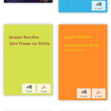
b
€ 14,95
b
p
b
p
€ 8,00
€ 8,00
€ 29,95
€ 34,95