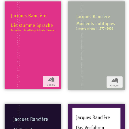
b
b
€ 29,95
€ 29,95