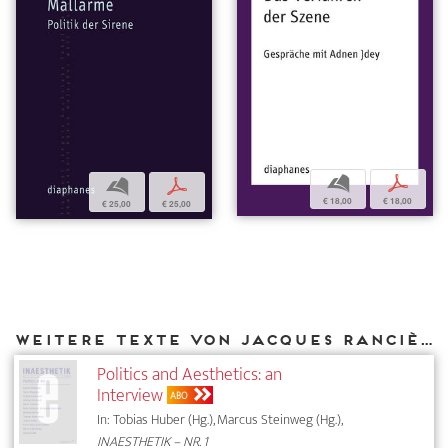
b
p
b
p
€ 18,00
€ 18,00
€ 25,00
€ 25,00
Weitere Texte von Jacques Rancière bei DIAPHANES
Politics and Aesthetics: an
Interview
ABO
In: Tobias Huber (Hg.), Marcus Steinweg (Hg.),
INAESTHETIK – NR. 1