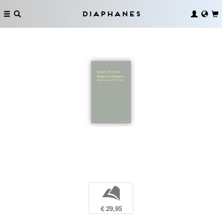
Diaphanes
b
€ 29,95