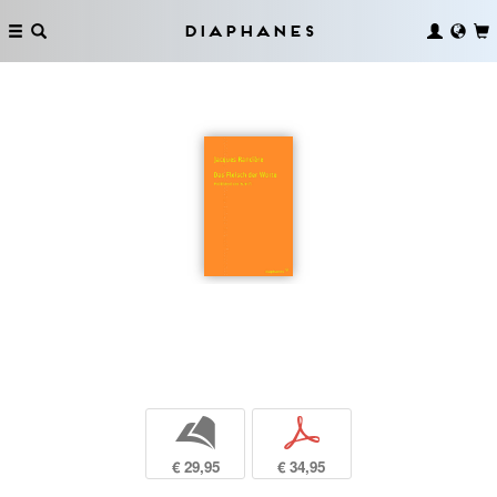
Diaphanes
b
p
€ 29,95
€ 34,95