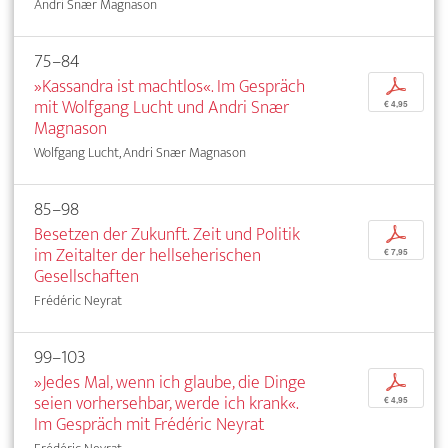
Andri Snær Magnason
75–84
»Kassandra ist machtlos«. Im Gespräch
p
mit Wolfgang Lucht und Andri Snær
€ 4,95
Magnason
Wolfgang Lucht, Andri Snær Magnason
85–98
Besetzen der Zukunft. Zeit und Politik
p
im Zeitalter der hellseherischen
€ 7,95
Gesellschaften
Frédéric Neyrat
99–103
»Jedes Mal, wenn ich glaube, die Dinge
p
seien vorhersehbar, werde ich krank«.
€ 4,95
Im Gespräch mit Frédéric Neyrat