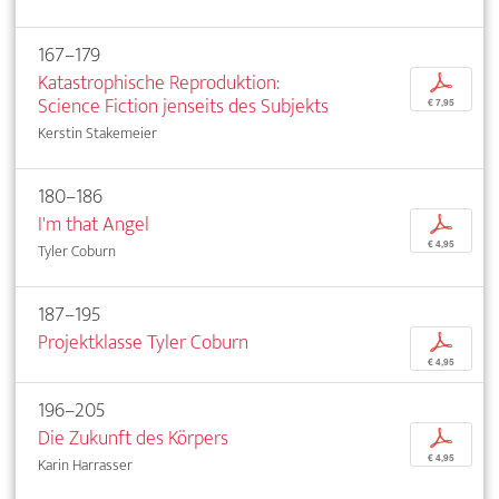
167–179
Katastrophische Reproduktion:
p
Science Fiction jenseits des Subjekts
€ 7,95
Kerstin Stakemeier
180–186
I'm that Angel
p
€ 4,95
Tyler Coburn
187–195
Projektklasse Tyler Coburn
p
€ 4,95
196–205
Die Zukunft des Körpers
p
€ 4,95
Karin Harrasser