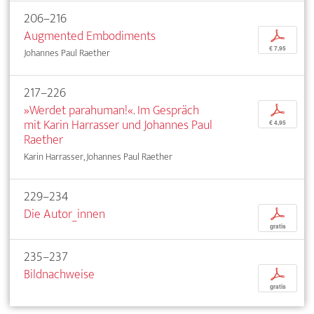
206–216
Augmented Embodiments
p
€ 7,95
Johannes Paul Raether
217–226
»Werdet parahuman!«. Im Gespräch
p
mit Karin Harrasser und Johannes Paul
€ 4,95
Raether
Karin Harrasser, Johannes Paul Raether
229–234
Die Autor_innen
p
gratis
235–237
Bildnachweise
p
gratis