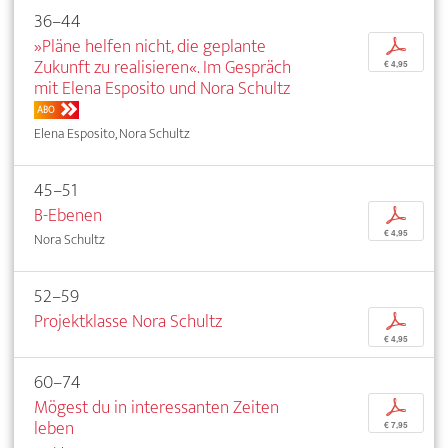
36–44
»Pläne helfen nicht, die geplante
p
Zukunft zu realisieren«. Im Gespräch
€ 4,95
mit Elena Esposito und Nora Schultz
ABO
Elena Esposito, Nora Schultz
45–51
B-Ebenen
p
€ 4,95
Nora Schultz
52–59
Projektklasse Nora Schultz
p
€ 4,95
60–74
Mögest du in interessanten Zeiten
p
leben
€ 7,95