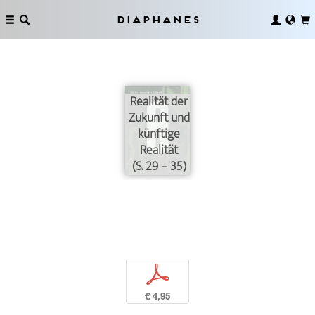
Diaphanes
Realität der
Zukunft und
künftige
Realität
(S. 29 – 35)
p
€ 4,95