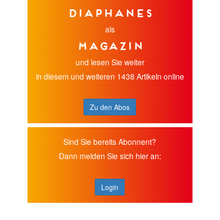
diaphanes
als
Magazin
und lesen Sie weiter
in diesem und weiteren 1438 Artikeln online
Zu den Abos
Sind Sie bereits Abonnent?
Dann melden Sie sich hier an:
Login