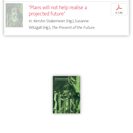
"Plans will not help realise a
p
projected future"
€ 7,95
In: Kerstin Stakemeier (Hg.), Susanne
Witzgall (Hg.),
The Present of the Future