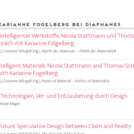
Karianne Fogelberg bei DIAPHANES
intelligenter Werkstoffe. Nicola Stattmann und Thom
präch mit Karianne Folgelberg
.), Susanne Witzgall (Hg.),
Macht des Materials – Politik der Materialität
ntelligent Materials. Nicola Stattmann and Thomas Sch
with Karianne Fogelberg
.), Susanne Witzgall (Hg.),
Power of Material – Politics of Materiality
r Technologien. Ver- und Entzauberung durch Design
Reale Magie
Future. Speculative Design between Claim and Reality
.), Susanne Witzgall (Hg.),
The Present of the Future