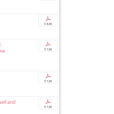
p
€ 9,95
t
p
nne
€ 7,95
p
€ 7,95
well and
p
€ 7,95