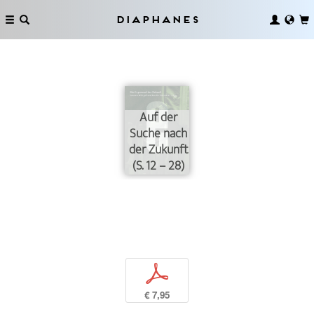
Diaphanes
Auf der
Suche nach
der Zukunft
(S. 12 – 28)
p
€ 7,95