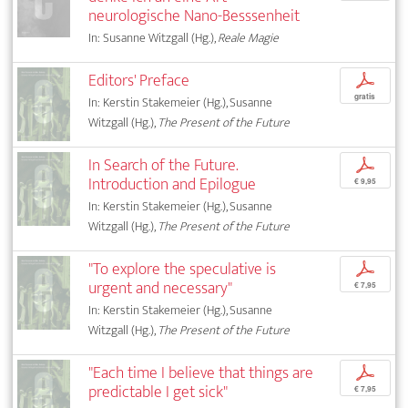
neurologische Nano-Besssenheit
In: Susanne Witzgall (Hg.),
Reale Magie
Editors' Preface
p
gratis
In: Kerstin Stakemeier (Hg.), Susanne
Witzgall (Hg.),
The Present of the Future
In Search of the Future.
p
Introduction and Epilogue
€ 9,95
In: Kerstin Stakemeier (Hg.), Susanne
Witzgall (Hg.),
The Present of the Future
"To explore the speculative is
p
urgent and necessary"
€ 7,95
In: Kerstin Stakemeier (Hg.), Susanne
Witzgall (Hg.),
The Present of the Future
"Each time I believe that things are
p
predictable I get sick"
€ 7,95