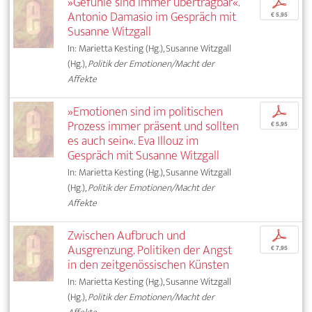
»Gefühle sind immer übertragbar«.
p
Antonio Damasio im Gespräch mit
€ 5,95
Susanne Witzgall
In: Marietta Kesting (Hg.), Susanne Witzgall
(Hg.),
Politik der Emotionen/Macht der
Affekte
»Emotionen sind im politischen
p
Prozess immer präsent und sollten
€ 5,95
es auch sein«. Eva Illouz im
Gespräch mit Susanne Witzgall
In: Marietta Kesting (Hg.), Susanne Witzgall
(Hg.),
Politik der Emotionen/Macht der
Affekte
Zwischen Aufbruch und
p
Ausgrenzung. Politiken der Angst
€ 7,95
in den zeitgenössischen Künsten
In: Marietta Kesting (Hg.), Susanne Witzgall
(Hg.),
Politik der Emotionen/Macht der