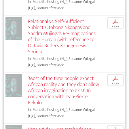
In: Marietta Kesting (Hg.), Susanne Witzgall
(Hg.),
Human after Man
Relational vs. Self-Sufficient
p
Subject. Otobong Nkanga’s and
€ 9,95
Sandra Mujinga’s Re-Imaginations
of the Human (with reference to
Octavia Butler’s Xenogenesis
Series)
In: Marietta Kesting (Hg.), Susanne Witzgall
(Hg.),
Human after Man
‘Most of the time people expect
p
African reality and they don’t allow
€ 7,95
African imagination to exist’. In
conversation with Jean-Pierre
Bekolo
In: Marietta Kesting (Hg.), Susanne Witzgall
(Hg.),
Human after Man