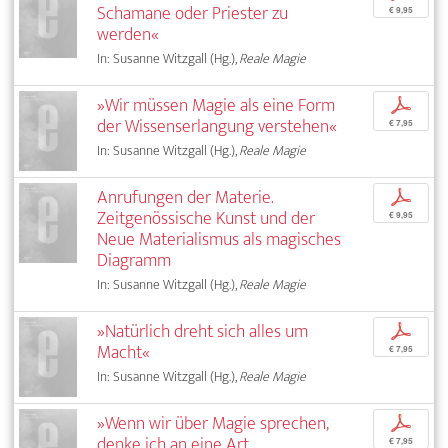
Schamane oder Priester zu
€ 9,95
werden«
In: Susanne Witzgall (Hg.),
Reale Magie
»Wir müssen Magie als eine Form
p
der Wissenserlangung verstehen«
€ 7,95
In: Susanne Witzgall (Hg.),
Reale Magie
Anrufungen der Materie.
p
Zeitgenössische Kunst und der
€ 9,95
Neue Materialismus als magisches
Diagramm
In: Susanne Witzgall (Hg.),
Reale Magie
»Natürlich dreht sich alles um
p
Macht«
€ 7,95
In: Susanne Witzgall (Hg.),
Reale Magie
»Wenn wir über Magie sprechen,
p
denke ich an eine Art
€ 7,95