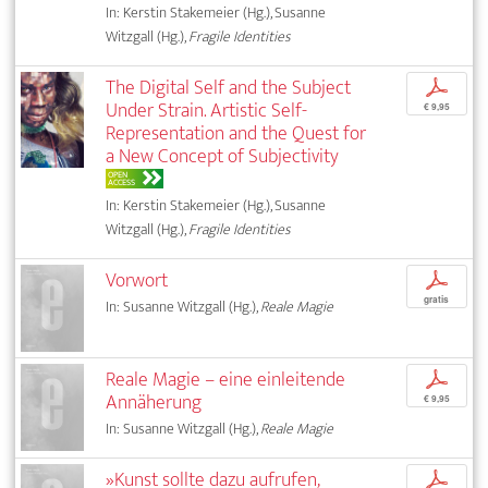
In: Kerstin Stakemeier (Hg.), Susanne
Witzgall (Hg.),
Fragile Identities
The Digital Self and the Subject
p
Under Strain. Artistic Self-
€ 9,95
Representation and the Quest for
a New Concept of Subjectivity
OPEN
ACCESS
In: Kerstin Stakemeier (Hg.), Susanne
Witzgall (Hg.),
Fragile Identities
Vorwort
p
gratis
In: Susanne Witzgall (Hg.),
Reale Magie
Reale Magie – eine einleitende
p
Annäherung
€ 9,95
In: Susanne Witzgall (Hg.),
Reale Magie
»Kunst sollte dazu aufrufen,
p