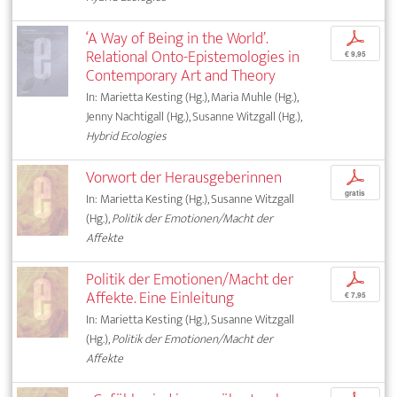
‘A Way of Being in the World’.
p
Relational Onto-Epistemologies in
€ 9,95
Contemporary Art and Theory
In: Marietta Kesting (Hg.), Maria Muhle (Hg.),
Jenny Nachtigall (Hg.), Susanne Witzgall (Hg.),
Hybrid Ecologies
Vorwort der Herausgeberinnen
p
gratis
In: Marietta Kesting (Hg.), Susanne Witzgall
(Hg.),
Politik der Emotionen/Macht der
Affekte
Politik der Emotionen/Macht der
p
Affekte. Eine Einleitung
€ 7,95
In: Marietta Kesting (Hg.), Susanne Witzgall
(Hg.),
Politik der Emotionen/Macht der
Affekte