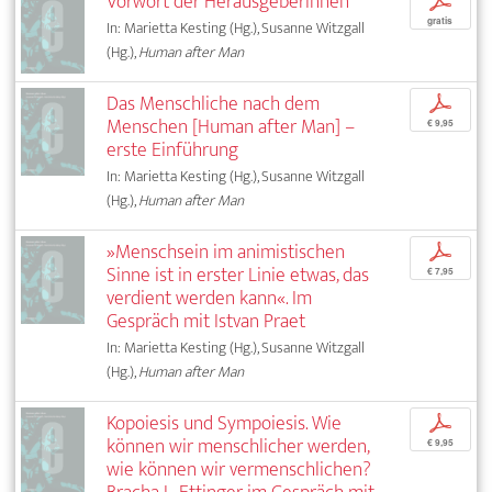
Vorwort der Herausgeberinnen
p
gratis
In: Marietta Kesting (Hg.), Susanne Witzgall
(Hg.),
Human after Man
Das Menschliche nach dem
p
Menschen [Human after Man] –
€ 9,95
erste Einführung
In: Marietta Kesting (Hg.), Susanne Witzgall
(Hg.),
Human after Man
»Menschsein im animistischen
p
Sinne ist in erster Linie etwas, das
€ 7,95
verdient werden kann«. Im
Gespräch mit Istvan Praet
In: Marietta Kesting (Hg.), Susanne Witzgall
(Hg.),
Human after Man
Kopoiesis und Sympoiesis. Wie
p
können wir menschlicher werden,
€ 9,95
wie können wir vermenschlichen?