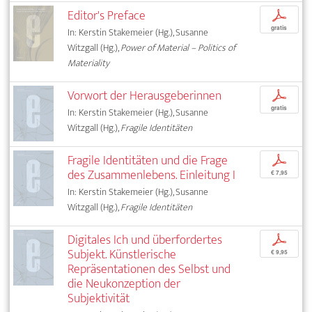
Editor's Preface
p
gratis
In: Kerstin Stakemeier (Hg.), Susanne
Witzgall (Hg.),
Power of Material – Politics of
Materiality
Vorwort der Herausgeberinnen
p
gratis
In: Kerstin Stakemeier (Hg.), Susanne
Witzgall (Hg.),
Fragile Identitäten
Fragile Identitäten und die Frage
p
des Zusammenlebens. Einleitung I
€ 7,95
In: Kerstin Stakemeier (Hg.), Susanne
Witzgall (Hg.),
Fragile Identitäten
Digitales Ich und überfordertes
p
Subjekt. Künstlerische
€ 9,95
Repräsentationen des Selbst und
die Neukonzeption der
Subjektivität