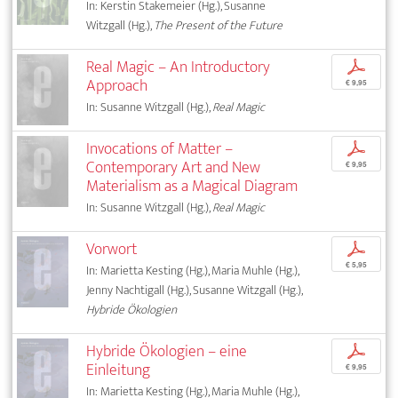
In: Kerstin Stakemeier (Hg.), Susanne
Witzgall (Hg.),
The Present of the Future
Real Magic – An Introductory
p
Approach
€ 9,95
In: Susanne Witzgall (Hg.),
Real Magic
Invocations of Matter –
p
Contemporary Art and New
€ 9,95
Materialism as a Magical Diagram
In: Susanne Witzgall (Hg.),
Real Magic
Vorwort
p
€ 5,95
In: Marietta Kesting (Hg.), Maria Muhle (Hg.),
Jenny Nachtigall (Hg.), Susanne Witzgall (Hg.),
Hybride Ökologien
Hybride Ökologien – eine
p
Einleitung
€ 9,95
In: Marietta Kesting (Hg.), Maria Muhle (Hg.),