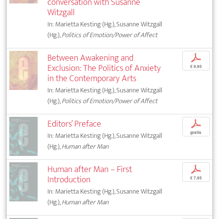
conversation with Susanne
Witzgall
In: Marietta Kesting (Hg.), Susanne Witzgall
(Hg.),
Politics of Emotion/Power of Affect
Between Awakening and
p
Exclusion: The Politics of Anxiety
€ 9,95
in the Contemporary Arts
In: Marietta Kesting (Hg.), Susanne Witzgall
(Hg.),
Politics of Emotion/Power of Affect
Editors’ Preface
p
gratis
In: Marietta Kesting (Hg.), Susanne Witzgall
(Hg.),
Human after Man
Human after Man – First
p
Introduction
€ 7,95
In: Marietta Kesting (Hg.), Susanne Witzgall
(Hg.),
Human after Man