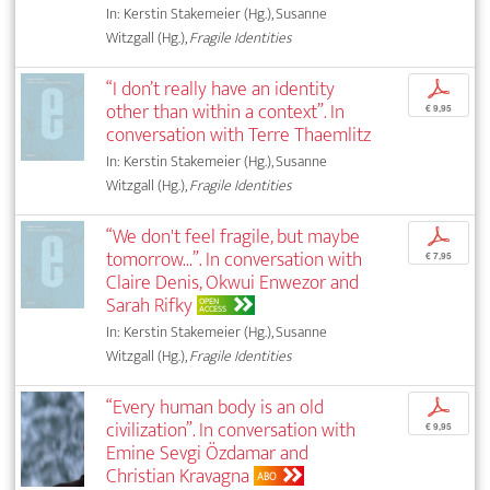
In: Kerstin Stakemeier (Hg.), Susanne
Witzgall (Hg.),
Fragile Identities
“I don’t really have an identity
p
other than within a context”. In
€ 9,95
conversation with Terre Thaemlitz
In: Kerstin Stakemeier (Hg.), Susanne
Witzgall (Hg.),
Fragile Identities
“We don't feel fragile, but maybe
p
tomorrow...”. In conversation with
€ 7,95
Claire Denis, Okwui Enwezor and
Sarah Rifky
OPEN
ACCESS
In: Kerstin Stakemeier (Hg.), Susanne
Witzgall (Hg.),
Fragile Identities
“Every human body is an old
p
civilization”. In conversation with
€ 9,95
Emine Sevgi Özdamar and
Christian Kravagna
ABO