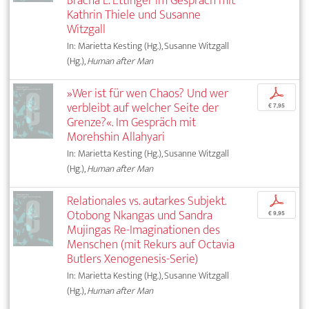
Bracha L. Ettinger im Gespräch mit
Kathrin Thiele und Susanne
Witzgall
In: Marietta Kesting (Hg.), Susanne Witzgall
(Hg.),
Human after Man
»Wer ist für wen Chaos? Und wer
p
verbleibt auf welcher Seite der
€ 7,95
Grenze?«. Im Gespräch mit
Morehshin Allahyari
In: Marietta Kesting (Hg.), Susanne Witzgall
(Hg.),
Human after Man
Relationales vs. autarkes Subjekt.
p
Otobong Nkangas und Sandra
€ 9,95
Mujingas Re-Imaginationen des
Menschen (mit Rekurs auf Octavia
Butlers Xenogenesis-Serie)
In: Marietta Kesting (Hg.), Susanne Witzgall
(Hg.),
Human after Man