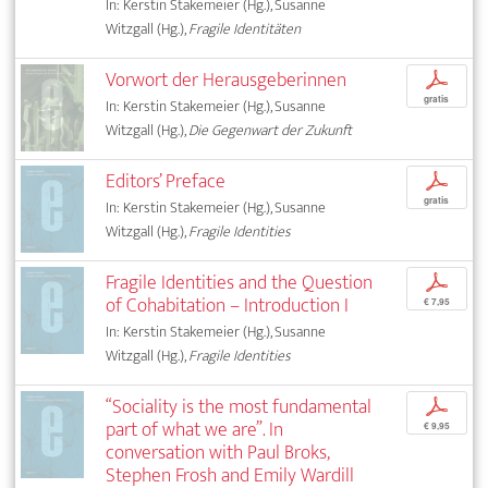
In: Kerstin Stakemeier (Hg.), Susanne
Witzgall (Hg.),
Fragile Identitäten
Vorwort der Herausgeberinnen
p
gratis
In: Kerstin Stakemeier (Hg.), Susanne
Witzgall (Hg.),
Die Gegenwart der Zukunft
Editors’ Preface
p
gratis
In: Kerstin Stakemeier (Hg.), Susanne
Witzgall (Hg.),
Fragile Identities
Fragile Identities and the Question
p
of Cohabitation – Introduction I
€ 7,95
In: Kerstin Stakemeier (Hg.), Susanne
Witzgall (Hg.),
Fragile Identities
“Sociality is the most fundamental
p
part of what we are”. In
€ 9,95
conversation with Paul Broks,
Stephen Frosh and Emily Wardill