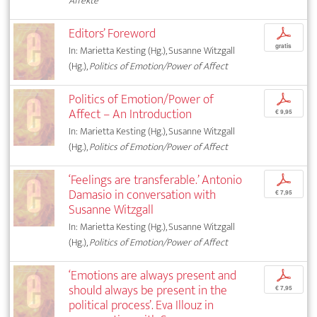
Affekte
Editors’ Foreword
p
gratis
In: Marietta Kesting (Hg.), Susanne Witzgall
(Hg.),
Politics of Emotion/Power of Affect
Politics of Emotion/Power of
p
Affect – An Introduction
€ 9,95
In: Marietta Kesting (Hg.), Susanne Witzgall
(Hg.),
Politics of Emotion/Power of Affect
‘Feelings are transferable.’ Antonio
p
Damasio in conversation with
€ 7,95
Susanne Witzgall
In: Marietta Kesting (Hg.), Susanne Witzgall
(Hg.),
Politics of Emotion/Power of Affect
‘Emotions are always present and
p
should always be present in the
€ 7,95
political process’. Eva Illouz in