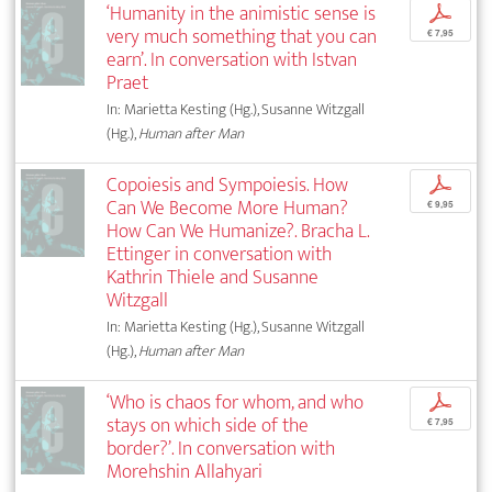
‘Humanity in the animistic sense is
p
very much something that you can
€ 7,95
earn’. In conversation with Istvan
Praet
In: Marietta Kesting (Hg.), Susanne Witzgall
(Hg.),
Human after Man
Copoiesis and Sympoiesis. How
p
Can We Become More Human?
€ 9,95
How Can We Humanize?. Bracha L.
Ettinger in conversation with
Kathrin Thiele and Susanne
Witzgall
In: Marietta Kesting (Hg.), Susanne Witzgall
(Hg.),
Human after Man
‘Who is chaos for whom, and who
p
stays on which side of the
€ 7,95
border?’. In conversation with
Morehshin Allahyari