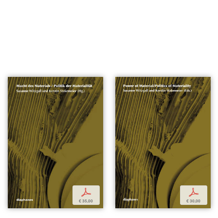
p
p
€ 35,00
€ 30,00