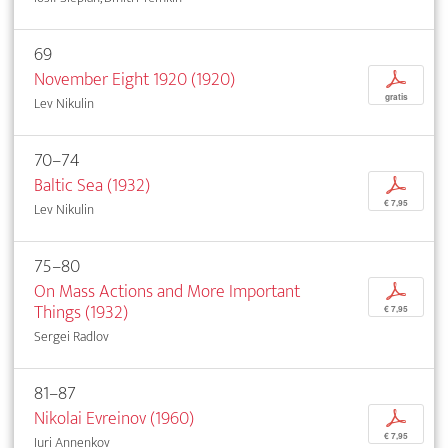
69
November Eight 1920 (1920)
p
gratis
Lev Nikulin
70–74
Baltic Sea (1932)
p
€ 7,95
Lev Nikulin
75–80
On Mass Actions and More Important
p
Things (1932)
€ 7,95
Sergei Radlov
81–87
Nikolai Evreinov (1960)
p
€ 7,95
Iuri Annenkov