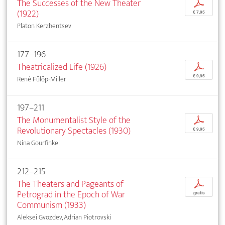
The Successes of the New Theater
p
(1922)
€ 7,95
Platon Kerzhentsev
177–196
Theatricalized Life (1926)
p
€ 9,95
René Fülöp-Miller
197–211
The Monumentalist Style of the
p
Revolutionary Spectacles (1930)
€ 9,95
Nina Gourfinkel
212–215
The Theaters and Pageants of
p
Petrograd in the Epoch of War
gratis
Communism (1933)
Aleksei Gvozdev, Adrian Piotrovski