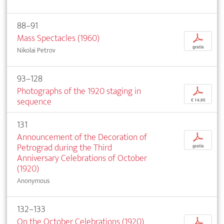
88–91
Mass Spectacles (1960)
p
gratis
Nikolai Petrov
93–128
Photographs of the 1920 staging in
p
sequence
€ 14,95
131
Announcement of the Decoration of
p
Petrograd during the Third
gratis
Anniversary Celebrations of October
(1920)
Anonymous
132–133
On the October Celebrations (1920)
p