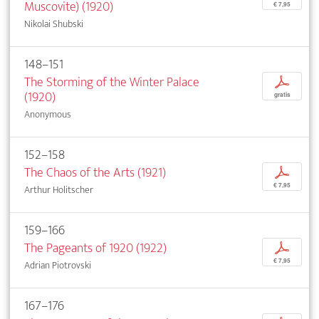
Muscovite) (1920)
€ 7,95
Nikolai Shubski
148–151
The Storming of the Winter Palace
p
(1920)
gratis
Anonymous
152–158
The Chaos of the Arts (1921)
p
€ 7,95
Arthur Holitscher
159–166
The Pageants of 1920 (1922)
p
€ 7,95
Adrian Piotrovski
167–176