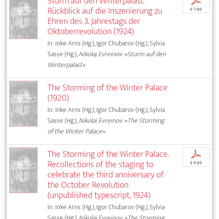
Sturm auf den Winterpalast.
p
Rückblick auf die Inszenierung zu
€ 7,95
Ehren des 3. Jahrestags der
Oktoberrevolution (1924)
In: Inke Arns (Hg.), Igor Chubarov (Hg.), Sylvia
Sasse (Hg.),
Nikolaj Evreinov: »Sturm auf den
Winterpalast«
The Storming of the Winter Palace
(1920)
In: Inke Arns (Hg.), Igor Chubarov (Hg.), Sylvia
Sasse (Hg.),
Nikolai Evreinov: »The Storming
of the Winter Palace«
The Storming of the Winter Palace.
p
Recollections of the staging to
€ 9,95
celebrate the third anniversary of
the October Revolution
(unpublished typescript, 1924)
In: Inke Arns (Hg.), Igor Chubarov (Hg.), Sylvia
Sasse (Hg.),
Nikolai Evreinov: »The Storming