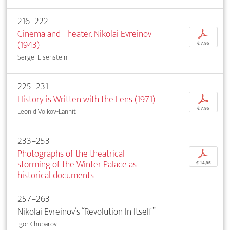
216–222
Cinema and Theater. Nikolai Evreinov
p
(1943)
€ 7,95
Sergei Eisenstein
225–231
History is Written with the Lens (1971)
p
€ 7,95
Leonid Volkov-Lannit
233–253
Photographs of the theatrical
p
storming of the Winter Palace as
€ 14,95
historical documents
257–263
Nikolai Evreinov‘s “Revolution In Itself”
Igor Chubarov