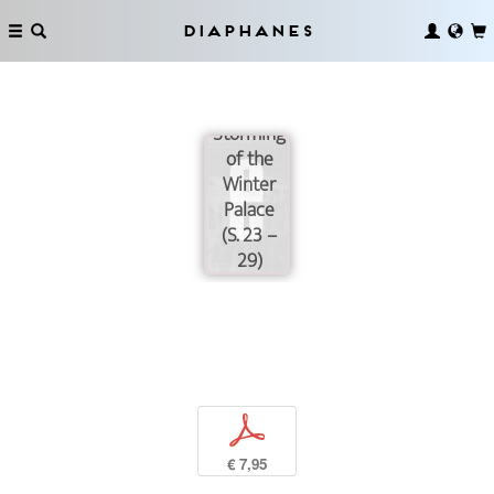
Diaphanes
The
Storming
of the
Winter
Palace
(S. 23 –
29)
p
€ 7,95