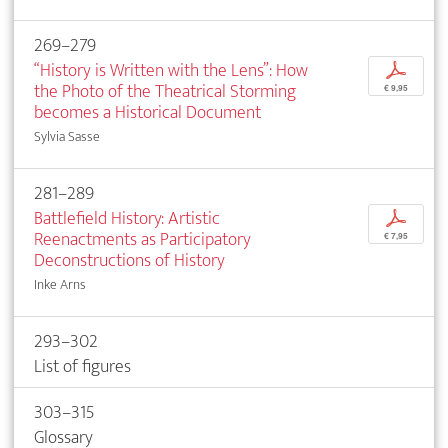
269–279
“History is Written with the Lens”: How
p
the Photo of the Theatrical Storming
€ 9,95
becomes a Historical Document
Sylvia Sasse
281–289
Battlefield History: Artistic
p
Reenactments as Participatory
€ 7,95
Deconstructions of History
Inke Arns
293–302
List of figures
303–315
Glossary