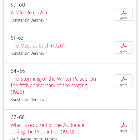
59–60
A Miracle (1920)
p
gratis
Konstantin Derzhavin
61–63
The Mass as Such (1920)
p
gratis
Konstantin Derzhavin
64–66
The Storming of the Winter Palace. On
p
the fifth anniversary of the staging
gratis
(1925)
Konstantin Derzhavin
67–68
What is required of the Audience
p
during the Production (1920)
gratis
Iosif Slepian, Dmitri Tëmkin