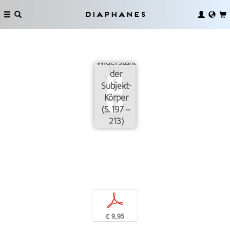
Diaphanes
Vermögen,
Ausbeutung
und
Widerstand
der
Subjekt-
Körper
(S. 197 –
213)
p
€ 9,95