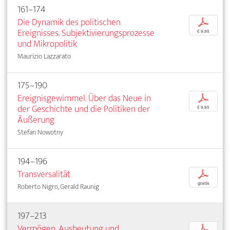
161–174
Die Dynamik des politischen
p
Ereignisses. Subjektivierungsprozesse
€ 9,95
und Mikropolitik
Maurizio Lazzarato
175–190
Ereignisgewimmel. Über das Neue in
p
der Geschichte und die Politiken der
€ 9,95
Äußerung
Stefan Nowotny
194–196
Transversalität
p
gratis
Roberto Nigro, Gerald Raunig
197–213
Vermögen, Ausbeutung und
p