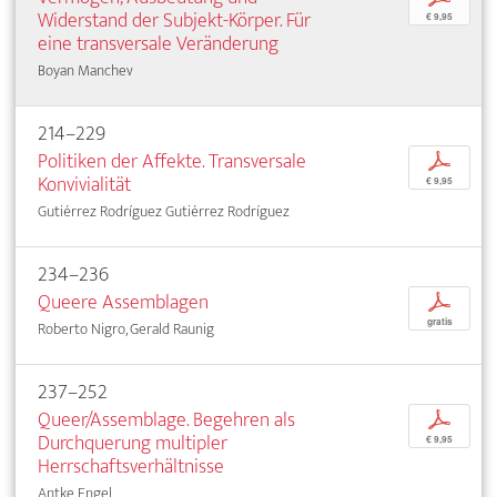
Widerstand der Subjekt-Körper. Für
€ 9,95
eine transversale Veränderung
Boyan Manchev
214–229
Politiken der Affekte. Transversale
p
Konvivialität
€ 9,95
Gutiérrez Rodríguez Gutiérrez Rodríguez
234–236
Queere Assemblagen
p
gratis
Roberto Nigro, Gerald Raunig
237–252
Queer/Assemblage. Begehren als
p
Durchquerung multipler
€ 9,95
Herrschaftsverhältnisse
Antke Engel