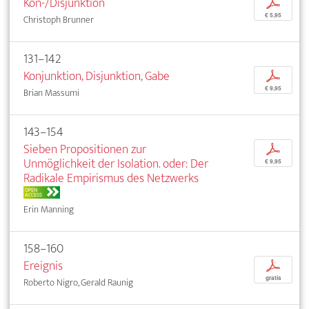
Kon-/Disjunktion
p
€ 5,95
Christoph Brunner
131–142
Konjunktion, Disjunktion, Gabe
p
€ 9,95
Brian Massumi
143–154
Sieben Propositionen zur
p
Unmöglichkeit der Isolation. oder: Der
€ 9,95
Radikale Empirismus des Netzwerks
OPEN
ACCESS
Erin Manning
158–160
Ereignis
p
gratis
Roberto Nigro, Gerald Raunig