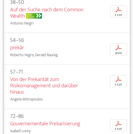
38–50
Auf der Suche nach dem Common
p
Wealth
OPEN
€ 9,95
ACCESS
Antonio Negri
54–56
prekär
p
gratis
Roberto Nigro, Gerald Raunig
57–71
Von der Prekarität zum
p
Risikomanagement und darüber
€ 9,95
hinaus
Angela Mitropoulos
72–86
Gouvernementale Prekarisierung
p
€ 9,95
Isabell Lorey