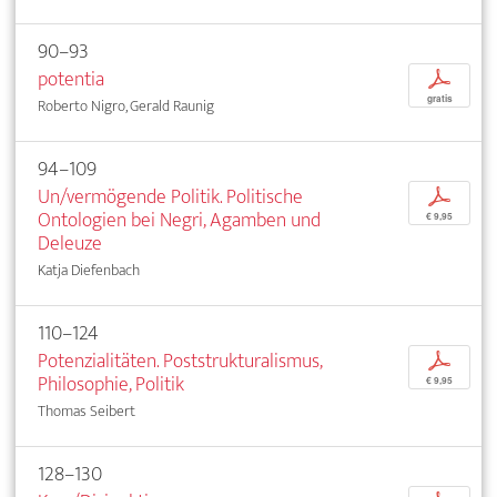
90–93
potentia
p
gratis
Roberto Nigro, Gerald Raunig
94–109
Un/vermögende Politik. Politische
p
Ontologien bei Negri, Agamben und
€ 9,95
Deleuze
Katja Diefenbach
110–124
Potenzialitäten. Poststrukturalismus,
p
Philosophie, Politik
€ 9,95
Thomas Seibert
128–130