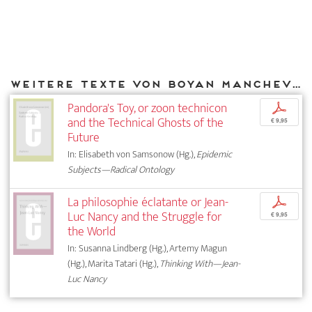
Weitere Texte von Boyan Manchev bei DIAPHANES
Pandora's Toy, or zoon technicon
p
and the Technical Ghosts of the
€ 9,95
Future
In: Elisabeth von Samsonow (Hg.),
Epidemic
Subjects—Radical Ontology
La philosophie éclatante or Jean-
p
Luc Nancy and the Struggle for
€ 9,95
the World
In: Susanna Lindberg (Hg.), Artemy Magun
(Hg.), Marita Tatari (Hg.),
Thinking With—Jean-
Luc Nancy