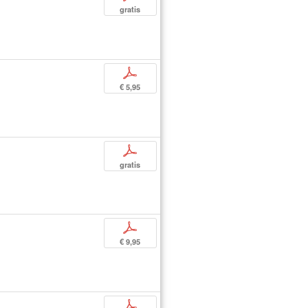
gratis
p
€ 5,95
p
gratis
p
€ 9,95
p