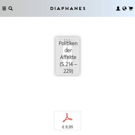
Diaphanes
Politiken
der
Affekte
(S. 214 –
229)
p
€ 9,95