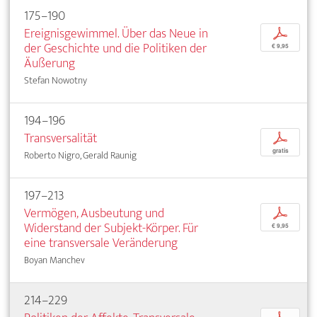
175–190
Ereignisgewimmel. Über das Neue in
p
der Geschichte und die Politiken der
€ 9,95
Äußerung
Stefan Nowotny
194–196
Transversalität
p
gratis
Roberto Nigro, Gerald Raunig
197–213
Vermögen, Ausbeutung und
p
Widerstand der Subjekt-Körper. Für
€ 9,95
eine transversale Veränderung
Boyan Manchev
214–229