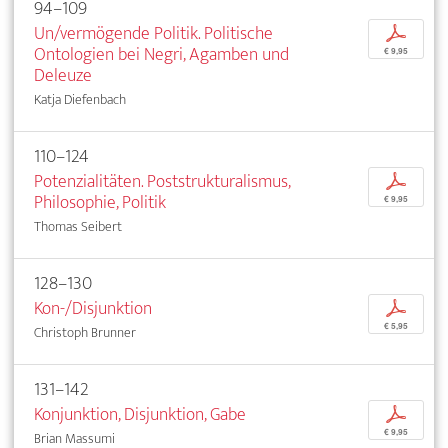
94–109
Un/vermögende Politik. Politische
p
Ontologien bei Negri, Agamben und
€ 9,95
Deleuze
Katja Diefenbach
110–124
Potenzialitäten. Poststrukturalismus,
p
Philosophie, Politik
€ 9,95
Thomas Seibert
128–130
Kon-/Disjunktion
p
€ 5,95
Christoph Brunner
131–142
Konjunktion, Disjunktion, Gabe
p
€ 9,95
Brian Massumi