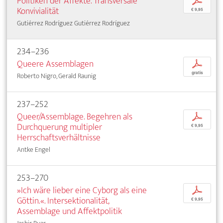
Politiken der Affekte. Transversale
p
Konvivialität
€ 9,95
Gutiérrez Rodríguez Gutiérrez Rodríguez
234–236
Queere Assemblagen
p
gratis
Roberto Nigro, Gerald Raunig
237–252
Queer/Assemblage. Begehren als
p
Durchquerung multipler
€ 9,95
Herrschaftsverhältnisse
Antke Engel
253–270
»Ich wäre lieber eine Cyborg als eine
p
Göttin.«. Intersektionalität,
€ 9,95
Assemblage und Affektpolitik