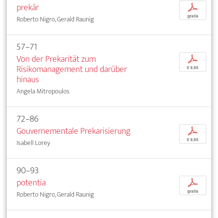
prekär
p
gratis
Roberto Nigro, Gerald Raunig
57–71
Von der Prekarität zum
p
Risikomanagement und darüber
€ 9,95
hinaus
Angela Mitropoulos
72–86
Gouvernementale Prekarisierung
p
€ 9,95
Isabell Lorey
90–93
potentia
p
gratis
Roberto Nigro, Gerald Raunig