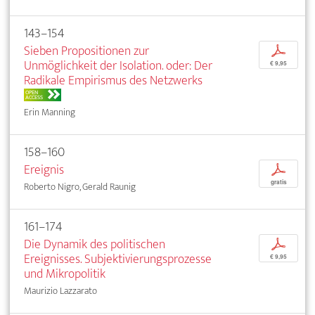
143–154
Sieben Propositionen zur
p
Unmöglichkeit der Isolation. oder: Der
€ 9,95
Radikale Empirismus des Netzwerks
OPEN
ACCESS
Erin Manning
158–160
Ereignis
p
gratis
Roberto Nigro, Gerald Raunig
161–174
Die Dynamik des politischen
p
Ereignisses. Subjektivierungsprozesse
€ 9,95
und Mikropolitik
Maurizio Lazzarato