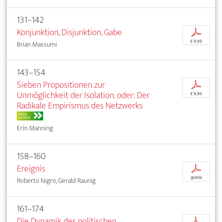
131–142
Konjunktion, Disjunktion, Gabe
p
€ 9,95
Brian Massumi
143–154
Sieben Propositionen zur
p
Unmöglichkeit der Isolation. oder: Der
€ 9,95
Radikale Empirismus des Netzwerks
OPEN
ACCESS
Erin Manning
158–160
Ereignis
p
gratis
Roberto Nigro, Gerald Raunig
161–174
Die Dynamik des politischen
p