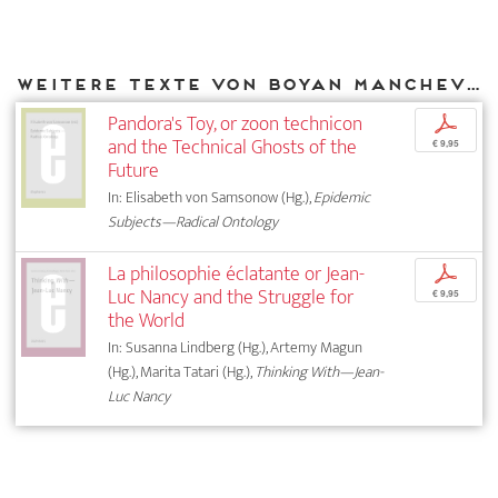
Weitere Texte von Boyan Manchev bei DIAPHANES
Pandora's Toy, or zoon technicon
p
and the Technical Ghosts of the
€ 9,95
Future
In: Elisabeth von Samsonow (Hg.),
Epidemic
Subjects—Radical Ontology
La philosophie éclatante or Jean-
p
Luc Nancy and the Struggle for
€ 9,95
the World
In: Susanna Lindberg (Hg.), Artemy Magun
(Hg.), Marita Tatari (Hg.),
Thinking With—Jean-
Luc Nancy