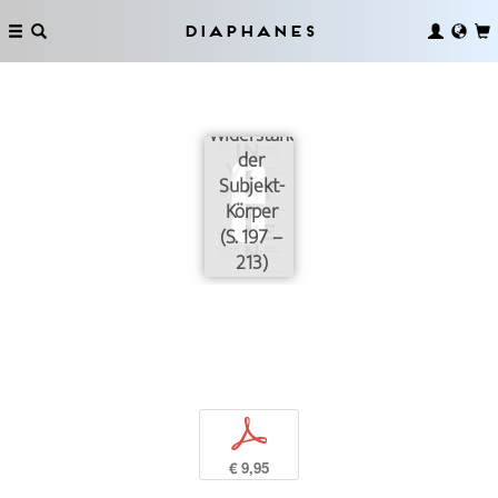
Diaphanes
Vermögen,
Ausbeutung
und
Widerstand
der
Subjekt-
Körper
(S. 197 –
213)
p
€ 9,95