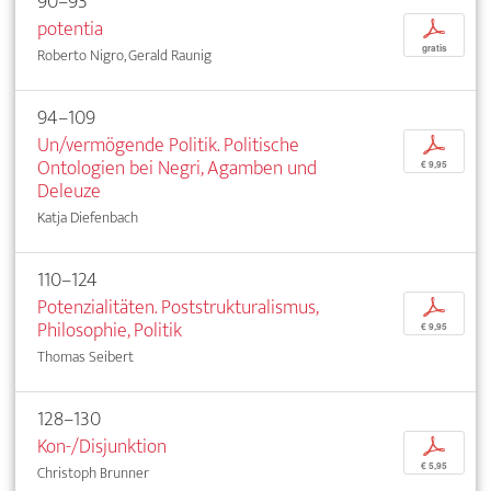
90–93
potentia
p
gratis
Roberto Nigro, Gerald Raunig
94–109
Un/vermögende Politik. Politische
p
Ontologien bei Negri, Agamben und
€ 9,95
Deleuze
Katja Diefenbach
110–124
Potenzialitäten. Poststrukturalismus,
p
Philosophie, Politik
€ 9,95
Thomas Seibert
128–130
Kon-/Disjunktion
p
€ 5,95
Christoph Brunner