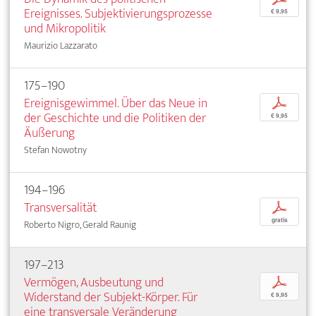
Ereignisses. Subjektivierungsprozesse
€ 9,95
und Mikropolitik
Maurizio Lazzarato
175–190
Ereignisgewimmel. Über das Neue in
p
der Geschichte und die Politiken der
€ 9,95
Äußerung
Stefan Nowotny
194–196
Transversalität
p
gratis
Roberto Nigro, Gerald Raunig
197–213
Vermögen, Ausbeutung und
p
Widerstand der Subjekt-Körper. Für
€ 9,95
eine transversale Veränderung