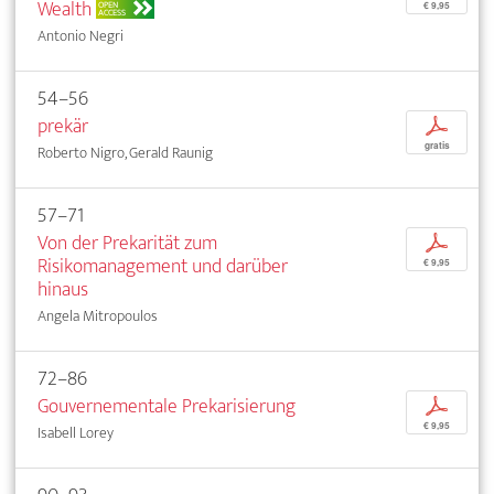
Wealth
OPEN
€ 9,95
ACCESS
Antonio Negri
54–56
prekär
p
gratis
Roberto Nigro, Gerald Raunig
57–71
Von der Prekarität zum
p
Risikomanagement und darüber
€ 9,95
hinaus
Angela Mitropoulos
72–86
Gouvernementale Prekarisierung
p
€ 9,95
Isabell Lorey