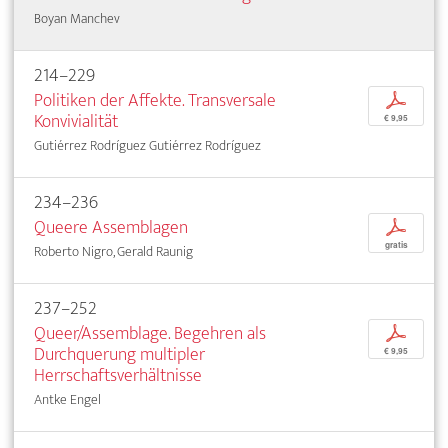
Boyan Manchev
214–229
Politiken der Affekte. Transversale
p
Konvivialität
€ 9,95
Gutiérrez Rodríguez Gutiérrez Rodríguez
234–236
Queere Assemblagen
p
gratis
Roberto Nigro, Gerald Raunig
237–252
Queer/Assemblage. Begehren als
p
Durchquerung multipler
€ 9,95
Herrschaftsverhältnisse
Antke Engel