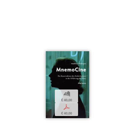
b
€ 40,00
p
€ 40,00