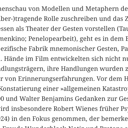
enschau von Modellen und Metaphern der
ber-)tragende Rolle zuschreiben und das
ssen als Theater der Gesten vorstellen (Ta
nkino; Penelopearbeit), geht es in dem 
ezifische Fabrik mnemonischer Gesten, P
. Hände im Film entwickelten sich nicht n
ndlungsträgern, ihre Handlungen wurden 
er von Erinnerungserfahrungen. Vor dem 
onstatierung einer »allgemeinen Katastro
0 und Walter Benjamins Gedanken zur Ges
rd insbesondere Robert Wienes früher Psy
1924) in den Fokus genommen, der bemerk