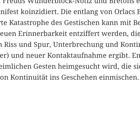
n Freuds Wunderblock-Notiz und Bretons 
nifest koinzidiert. Die entlang von Orlacs
rte Katastrophe des Gestischen kann mit B
euen Erinnerbarkeit entziffert werden, di
Riss und Spur, Unterbrechung und Kontin
r) und neuer Kontaktaufnahme ergibt. Ent
eimlichen Gesten heimgesucht wird, die si
n Kontinuität ins Geschehen einmischen.