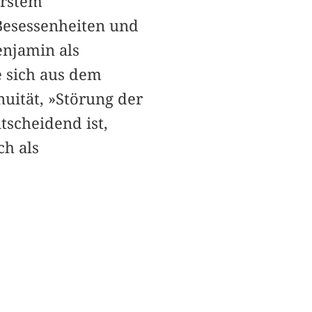
erstem
 Besessenheiten und
enjamin als
e sich aus dem
uität, »Störung der
scheidend ist,
ch als