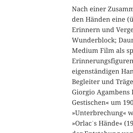
Nach einer Zusamm
den Händen eine (ü
Erinnern und Verge
Wunderblock; Daume
Medium Film als sp
Erinnerungsfiguren
eigenständigen Ha
Begleiter und Träg
Giorgio Agambens K
Gestischen« um 190
»Unterbrechung« wi
»Orlacʾs Hände« (