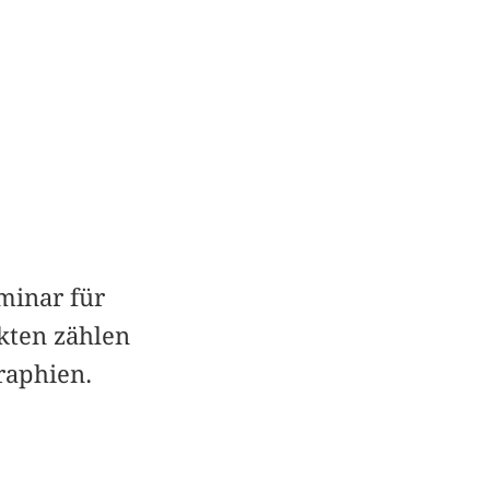
eminar für
kten zählen
raphien.