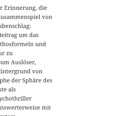
 Erinnerung, die
 Zusammenspiel von
ubenschlag;
Beitrag um das
athosformeln und
ur zu
zum Auslöser,
Hintergrund von
phe der Sphäre des
te als
chothriller
enswerterweise mit