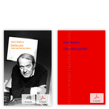
p
b
p
€ 30,00
€ 24,95
€ 29,95