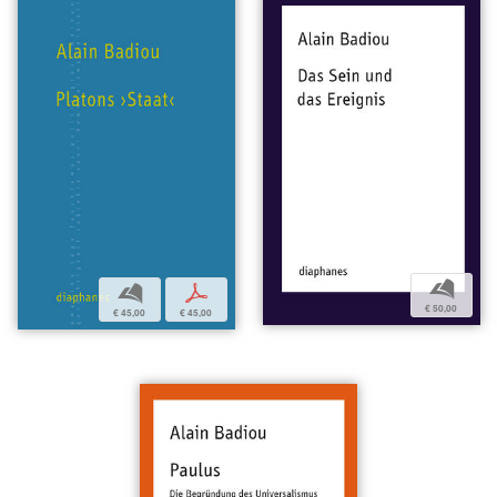
b
b
p
€ 50,00
€ 45,00
€ 45,00