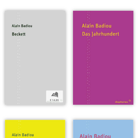
b
€ 14,95