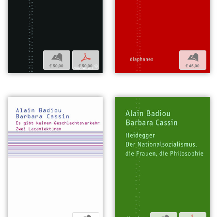
b
p
b
€ 50,00
€ 50,00
€ 45,00