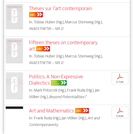
Thèses sur l’art contemporain
ABO
In: Tobias Huber (Hg.), Marcus Steinweg (Hg.),
INAESTHETIK – NR. 0
Fifteen theses on contemporary
art
ABO
In: Tobias Huber (Hg.), Marcus Steinweg (Hg.),
INAESTHETIK – NR. 0
Politics: A Non-Expressive
p
Dialectics
OPEN
€ 7,95
ACCESS
In: Mark Potocnik (Hg.), Frank Ruda (Hg.), Jan
Völker (Hg.),
Beyond Potentialities?
Art and Mathematics
p
ABO
€ 9,95
In: Frank Ruda (Hg.), Jan Völker (Hg.),
Art and
Contemporaneity