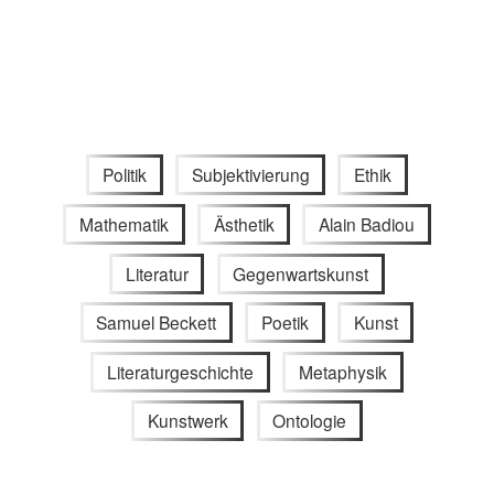
Politik
Subjektivierung
Ethik
Mathematik
Ästhetik
Alain Badiou
Literatur
Gegenwartskunst
Samuel Beckett
Poetik
Kunst
Literaturgeschichte
Metaphysik
Kunstwerk
Ontologie