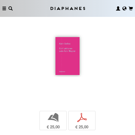
Diaphanes
b
p
€ 25,00
€ 25,00