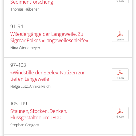
Sedimentforschung
€ 7,95
Thomas Hübener
91–94
Wi(e)dergänge der Langeweile. Zu
p
Sigmar Polkes »Langeweileschleife«
gratis
Nina Wiedemeyer
97–103
»Windstille der Seele«. Notizen zur
p
tiefen Langeweile
€ 7,95
Helga Lutz, Annika Reich
105–119
Staunen, Stocken, Denken.
p
Flussgestalten um 1800
€ 7,95
Stephan Gregory