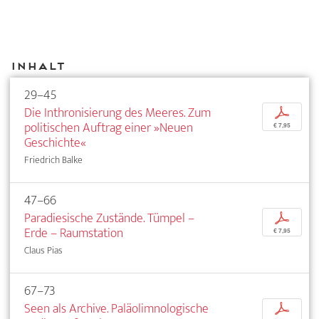
Inhalt
29–45
Die Inthronisierung des Meeres. Zum
p
politischen Auftrag einer »Neuen
€ 7,95
Geschichte«
Friedrich Balke
47–66
Paradiesische Zustände. Tümpel –
p
Erde – Raumstation
€ 7,95
Claus Pias
67–73
Seen als Archive. Paläolimnologische
p