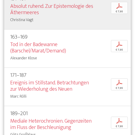
Absolut ruhend. Zur Epistemologie des
p
Äthermeeres
€ 7,95
Christina Vagt
163–169
Tod in der Badewanne
p
(Barschel/Marat/Demand)
€ 7,95
Alexander Klose
171–187
Ereignis im Stillstand. Betrachtungen
p
zur Wiederholung des Neuen
€ 7,95
Marc Rölli
189–201
Mediale Heterochronien. Gegenzeiten
p
im Fluss der Beschleunigung
€ 7,95
Götz Großklaus