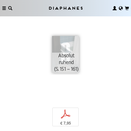
Diaphanes
Absolut
ruhend
(S. 151 – 161)
p
€ 7,95