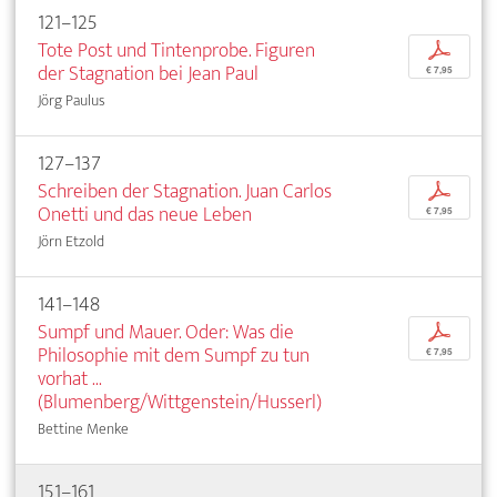
121–125
Tote Post und Tintenprobe. Figuren
p
der Stagnation bei Jean Paul
€ 7,95
Jörg Paulus
127–137
Schreiben der Stagnation. Juan Carlos
p
Onetti und das neue Leben
€ 7,95
Jörn Etzold
141–148
Sumpf und Mauer. Oder: Was die
p
Philosophie mit dem Sumpf zu tun
€ 7,95
vorhat ...
(Blumenberg/Wittgenstein/Husserl)
Bettine Menke
151–161