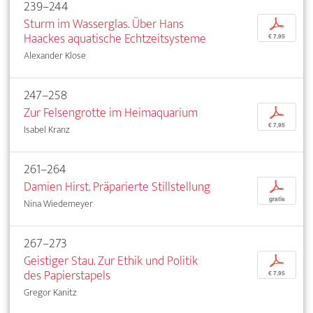
239–244
Sturm im Wasserglas. Über Hans
p
Haackes aquatische Echtzeitsysteme
€ 7,95
Alexander Klose
247–258
Zur Felsengrotte im Heimaquarium
p
€ 7,95
Isabel Kranz
261–264
Damien Hirst. Präparierte Stillstellung
p
gratis
Nina Wiedemeyer
267–273
Geistiger Stau. Zur Ethik und Politik
p
des Papierstapels
€ 7,95
Gregor Kanitz