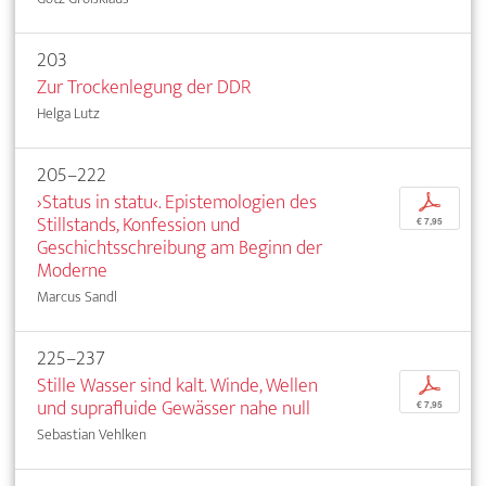
203
Zur Trockenlegung der DDR
Helga Lutz
205–222
›Status in statu‹. Epistemologien des
p
Stillstands, Konfession und
€ 7,95
Geschichtsschreibung am Beginn der
Moderne
Marcus Sandl
225–237
Stille Wasser sind kalt. Winde, Wellen
p
und suprafluide Gewässer nahe null
€ 7,95
Sebastian Vehlken