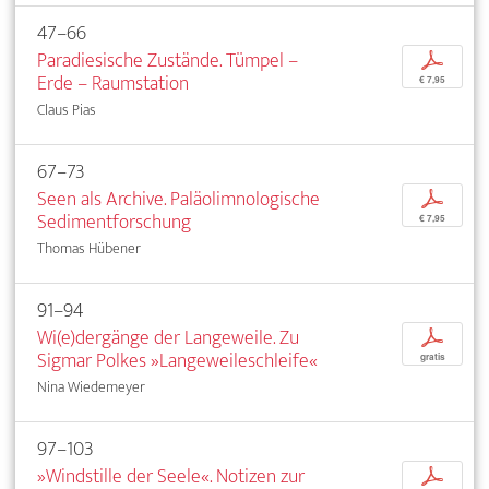
47–66
Paradiesische Zustände. Tümpel –
p
Erde – Raumstation
€ 7,95
Claus Pias
67–73
Seen als Archive. Paläolimnologische
p
Sedimentforschung
€ 7,95
Thomas Hübener
91–94
Wi(e)dergänge der Langeweile. Zu
p
Sigmar Polkes »Langeweileschleife«
gratis
Nina Wiedemeyer
97–103
»Windstille der Seele«. Notizen zur
p