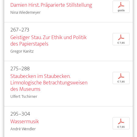
Damien Hirst. Präparierte Stillstellung
p
gratis
Nina Wiedemeyer
267–273
Geistiger Stau. Zur Ethik und Politik
p
des Papierstapels
€ 7,95
Gregor Kanitz
275–288
Staubecken im Staubecken.
p
Limnologische Betrachtungsweisen
€ 7,95
des Museums
Ulfert Tschirner
295–304
Wassermusik
p
€ 7,95
André Wendler