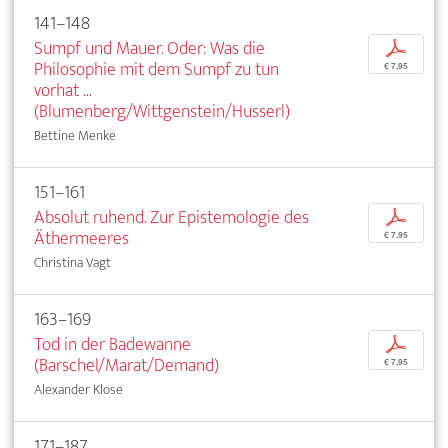
141–148
Sumpf und Mauer. Oder: Was die
p
Philosophie mit dem Sumpf zu tun
€ 7,95
vorhat ...
(Blumenberg/Wittgenstein/Husserl)
Bettine Menke
151–161
Absolut ruhend. Zur Epistemologie des
p
Äthermeeres
€ 7,95
Christina Vagt
163–169
Tod in der Badewanne
p
(Barschel/Marat/Demand)
€ 7,95
Alexander Klose
171–187