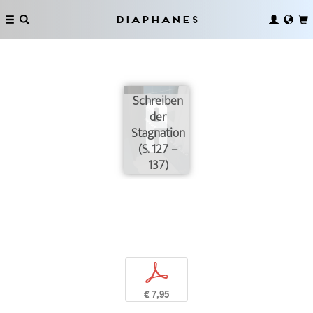
Diaphanes
Schreiben
der
Stagnation
(S. 127 –
137)
p
€ 7,95