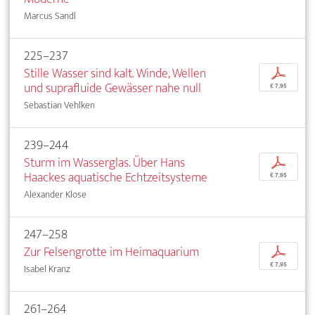
Marcus Sandl
225–237
Stille Wasser sind kalt. Winde, Wellen
p
und suprafluide Gewässer nahe null
€ 7,95
Sebastian Vehlken
239–244
Sturm im Wasserglas. Über Hans
p
Haackes aquatische Echtzeitsysteme
€ 7,95
Alexander Klose
247–258
Zur Felsengrotte im Heimaquarium
p
€ 7,95
Isabel Kranz
261–264