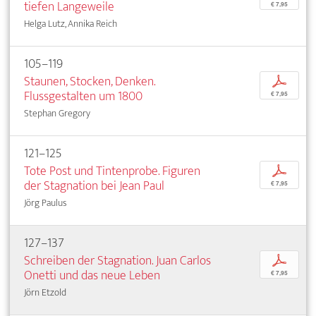
tiefen Langeweile
€ 7,95
Helga Lutz, Annika Reich
105–119
Staunen, Stocken, Denken.
p
Flussgestalten um 1800
€ 7,95
Stephan Gregory
121–125
Tote Post und Tintenprobe. Figuren
p
der Stagnation bei Jean Paul
€ 7,95
Jörg Paulus
127–137
Schreiben der Stagnation. Juan Carlos
p
Onetti und das neue Leben
€ 7,95
Jörn Etzold