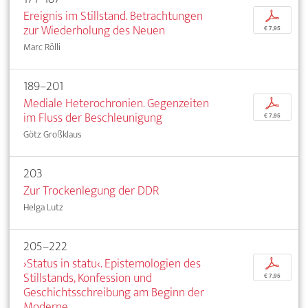
Ereignis im Stillstand. Betrachtungen
p
zur Wiederholung des Neuen
€ 7,95
Marc Rölli
189–201
Mediale Heterochronien. Gegenzeiten
p
im Fluss der Beschleunigung
€ 7,95
Götz Großklaus
203
Zur Trockenlegung der DDR
Helga Lutz
205–222
›Status in statu‹. Epistemologien des
p
Stillstands, Konfession und
€ 7,95
Geschichtsschreibung am Beginn der
Moderne