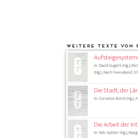
Weitere Texte von 
Aufsteigesyste
In: David Gugerli (Hg.), Mi
(Hg.),
Nach Feierabend 2
Die Stadt, der L
In: Cornelius Borck (Hg.), 
Die Arbeit der In
In: Nils Güttler (Hg.), Mar