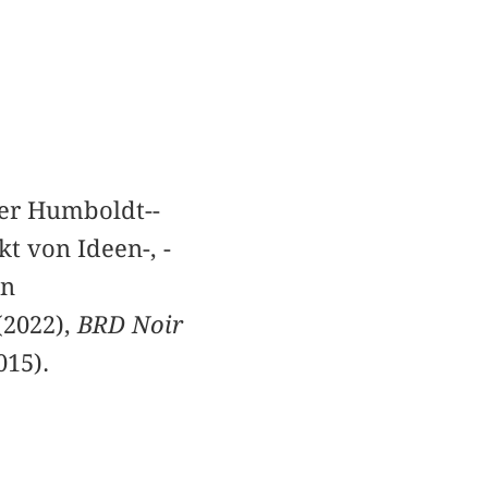
ner Humboldt-­
t von Ideen-, ­
en
(2022),
BRD Noir
015).