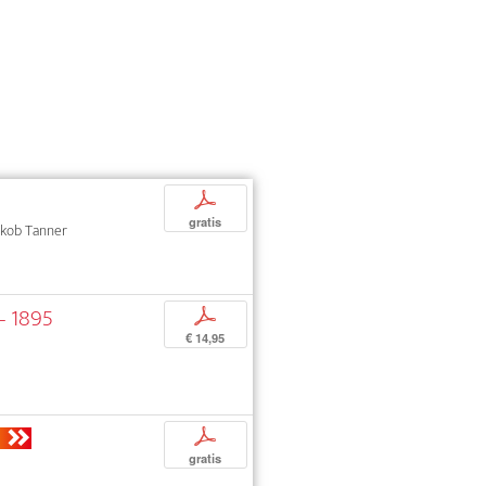
p
gratis
Jakob Tanner
– 1895
p
€ 14,95
p
gratis