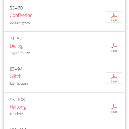
55–70
Confession
p
€ 9,95
Sonja Pyykkö
71–82
Dialog
p
€ 9,95
Ingo Schulze
83–94
Glitch
p
€ 9,95
Juan S. Guse
95–108
Haltung
p
€ 9,95
Jan Lietz