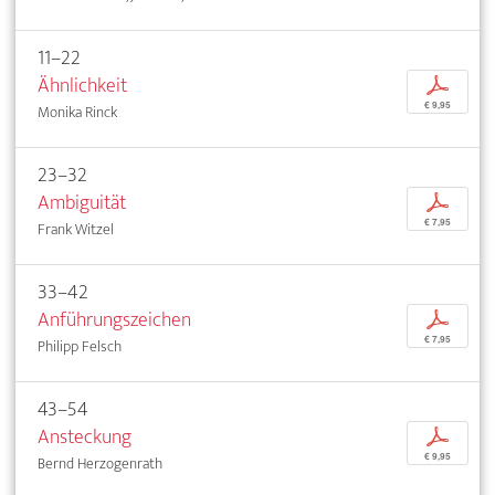
11–22
Ähnlichkeit
p
€ 9,95
Monika Rinck
23–32
Ambiguität
p
€ 7,95
Frank Witzel
33–42
Anführungszeichen
p
€ 7,95
Philipp Felsch
43–54
Ansteckung
p
€ 9,95
Bernd Herzogenrath