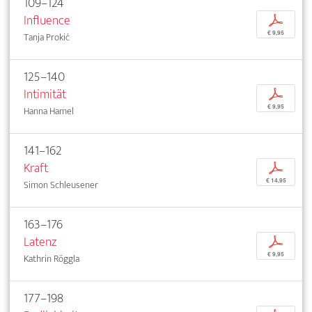
109–124
Influence
p
€ 9,95
Tanja Prokić
125–140
Intimität
p
€ 9,95
Hanna Hamel
141–162
Kraft
p
€ 14,95
Simon Schleusener
163–176
Latenz
p
€ 9,95
Kathrin Röggla
177–198