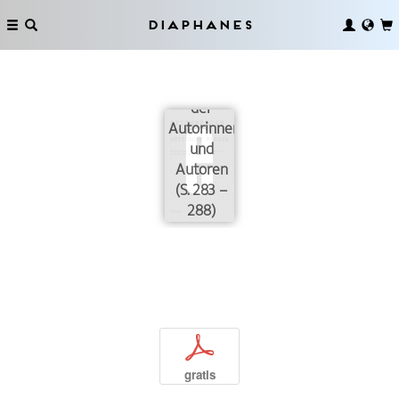
Diaphanes
Verzeichnis
der
Autorinnen
und
Autoren
(S. 283 –
288)
p
gratis