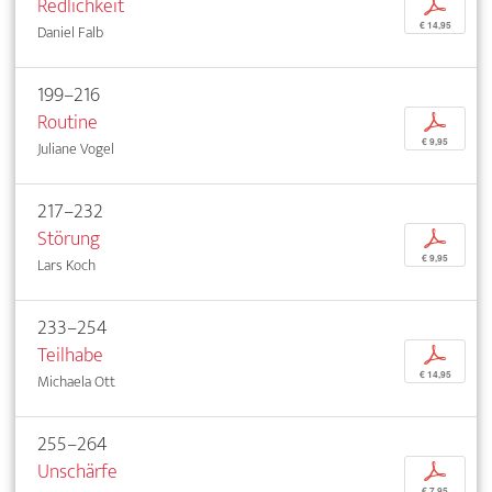
Redlichkeit
p
€ 14,95
Daniel Falb
199–216
Routine
p
€ 9,95
Juliane Vogel
217–232
Störung
p
€ 9,95
Lars Koch
233–254
Teilhabe
p
€ 14,95
Michaela Ott
255–264
Unschärfe
p
€ 7,95