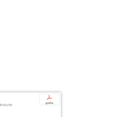
p
gratis
kritische