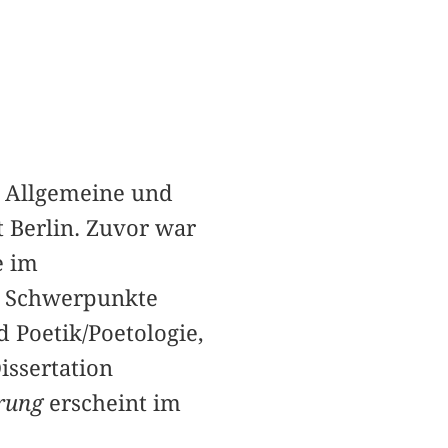
ür Allgemeine und
t Berlin. Zuvor war
e im
ie Schwerpunkte
d Poetik/Poetologie,
issertation
rung
erscheint im