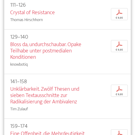
111–126
Crystal of Resistance
p
€ 9,95
Thomas Hirschhorn
129–140
Bloss da, undurchschaubar. Opake
p
Teilhabe unter postmedialen
€ 9,95
Konditionen
knowbotiq
141–158
Unklärbarkeit. Zwölf Thesen und
p
sieben Textausschnitte zur
€ 9,95
Radikalisierung der Ambivalenz
Tim Zulauf
159–174
Eine Offenheit, die Mehrdeutigkeit
p