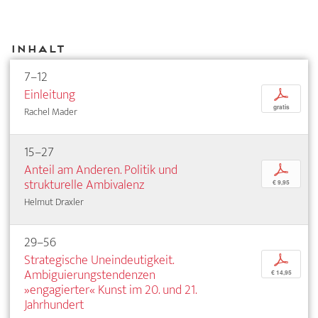
Inhalt
7–12
Einleitung
p
gratis
Rachel Mader
15–27
Anteil am Anderen. Politik und
p
strukturelle Ambivalenz
€ 9,95
Helmut Draxler
29–56
Strategische Uneindeutigkeit.
p
Ambiguierungstendenzen
€ 14,95
»engagierter« Kunst im 20. und 21.
Jahrhundert