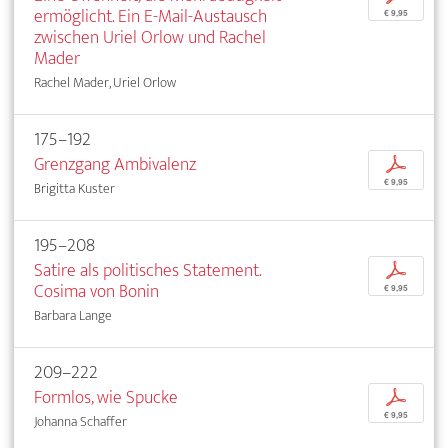
ermöglicht. Ein E-Mail-Austausch
€ 9,95
zwischen Uriel Orlow und Rachel
Mader
Rachel Mader, Uriel Orlow
175–192
Grenzgang Ambivalenz
p
€ 9,95
Brigitta Kuster
195–208
Satire als politisches Statement.
p
Cosima von Bonin
€ 9,95
Barbara Lange
209–222
Formlos, wie Spucke
p
€ 9,95
Johanna Schaffer