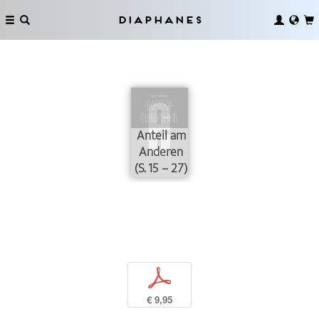
Diaphanes
Anteil am
Anderen
(S. 15 – 27)
p
€ 9,95