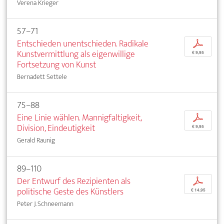
Verena Krieger
57–71
Entschieden unentschieden. Radikale
p
Kunstvermittlung als eigenwillige
€ 9,95
Fortsetzung von Kunst
Bernadett Settele
75–88
Eine Linie wählen. Mannigfaltigkeit,
p
Division, Eindeutigkeit
€ 9,95
Gerald Raunig
89–110
Der Entwurf des Rezipienten als
p
politische Geste des Künstlers
€ 14,95
Peter J. Schneemann