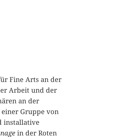
für Fine Arts an der
her Arbeit und der
hären an der
 einer Gruppe von
installative
onage
in der Roten