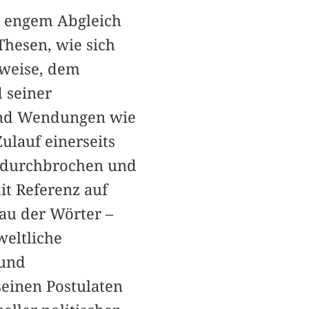
n engem Abgleich
Thesen, wie sich
zweise, dem
 seiner
 und Wendungen wie
ulauf einerseits
n durchbrochen und
it Referenz auf
au der Wörter –
weltliche
 und
seinen Postulaten