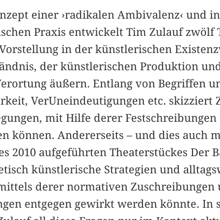
zept einer ›radikalen Ambivalenz‹ und i
ischen Praxis entwickelt Tim Zulauf zwölf 
Vorstellung in der künstlerischen Existen
tändnis, der künstlerischen Produktion und
 Verortung äußern. Entlang von Begriffen
rkeit, VerUneindeutigungen etc. skizziert Z
egungen, mit Hilfe derer Festschreibunge
en können. Andererseits – und dies auch m
es 2010 aufgeführten Theaterstückes Der B
etisch künstlerische Strategien und alltags
mittels derer normativen Zuschreibungen
ngen entgegen gewirkt werden könnte. In 