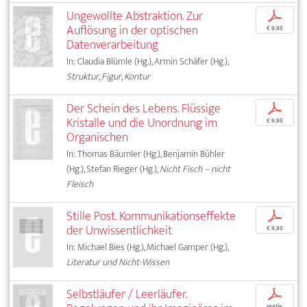
Ungewollte Abstraktion. Zur
p
Auflösung in der optischen
€ 9,95
Datenverarbeitung
In: Claudia Blümle (Hg.), Armin Schäfer (Hg.),
Struktur, Figur, Kontur
Der Schein des Lebens. Flüssige
p
Kristalle und die Unordnung im
€ 9,95
Organischen
In: Thomas Bäumler (Hg.), Benjamin Bühler
(Hg.), Stefan Rieger (Hg.),
Nicht Fisch – nicht
Fleisch
Stille Post. Kommunikationseffekte
p
der Unwissentlichkeit
€ 9,95
In: Michael Bies (Hg.), Michael Gamper (Hg.),
Literatur und Nicht-Wissen
Selbstläufer / Leerläufer.
p
gratis