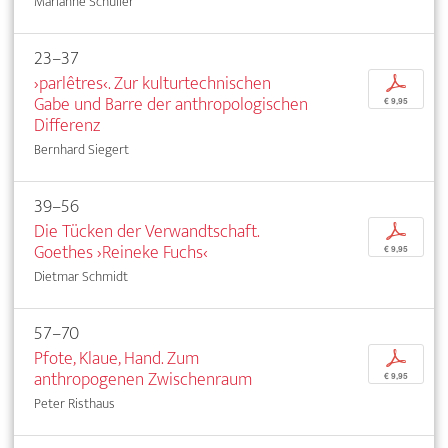
Marianne Schuller
23–37
›parlêtres‹. Zur kulturtechnischen
p
Gabe und Barre der anthropologischen
€ 9,95
Differenz
Bernhard Siegert
39–56
Die Tücken der Verwandtschaft.
p
Goethes ›Reineke Fuchs‹
€ 9,95
Dietmar Schmidt
57–70
Pfote, Klaue, Hand. Zum
p
anthropogenen Zwischenraum
€ 9,95
Peter Risthaus