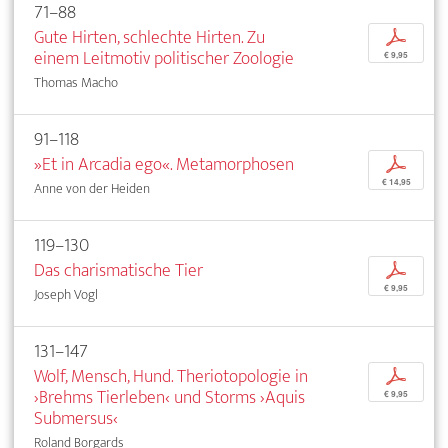
71–88
Gute Hirten, schlechte Hirten. Zu
p
einem Leitmotiv politischer Zoologie
€ 9,95
Thomas Macho
91–118
»Et in Arcadia ego«. Metamorphosen
p
€ 14,95
Anne von der Heiden
119–130
Das charismatische Tier
p
€ 9,95
Joseph Vogl
131–147
Wolf, Mensch, Hund. Theriotopologie in
p
›Brehms Tierleben‹ und Storms ›Aquis
€ 9,95
Submersus‹
Roland Borgards