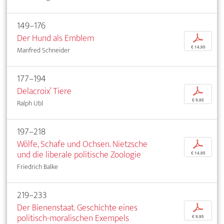
149–176
Der Hund als Emblem
p
€ 14,95
Manfred Schneider
177–194
Delacroix‘ Tiere
p
€ 9,95
Ralph Ubl
197–218
Wölfe, Schafe und Ochsen. Nietzsche
p
und die liberale politische Zoologie
€ 14,95
Friedrich Balke
219–233
Der Bienenstaat. Geschichte eines
p
politisch-moralischen Exempels
€ 9,95