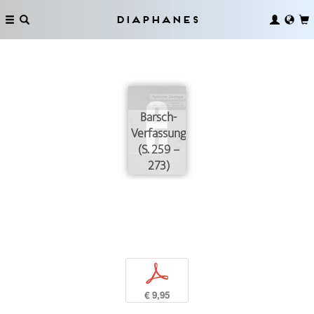
Diaphanes
Barsch-
Verfassungen
(S. 259 –
273)
p
€ 9,95