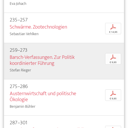
Eva Johach
235–257
Schwärme. Zootechnologien
p
€ 14,95
Sebastian Vehlken
259–273
Barsch-Verfassungen. Zur Politik
p
koordinierter Führung
€ 9,95
Stefan Rieger
275–286
Austernwirtschaft und politische
p
Ökologie
€ 9,95
Benjamin Bühler
287–301