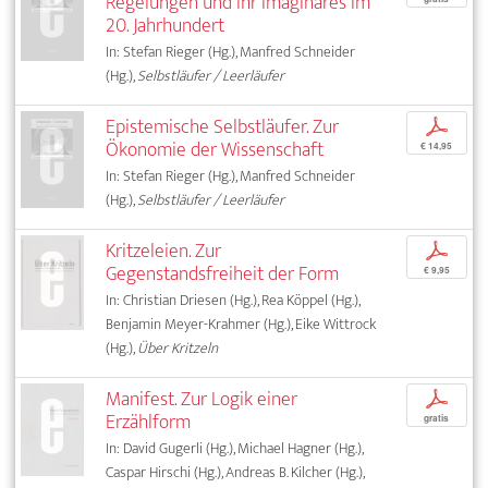
Regelungen und ihr Imaginäres im
20. Jahrhundert
In: Stefan Rieger (Hg.), Manfred Schneider
(Hg.),
Selbstläufer / Leerläufer
Epistemische Selbstläufer. Zur
p
Ökonomie der Wissenschaft
€ 14,95
In: Stefan Rieger (Hg.), Manfred Schneider
(Hg.),
Selbstläufer / Leerläufer
Kritzeleien. Zur
p
Gegenstandsfreiheit der Form
€ 9,95
In: Christian Driesen (Hg.), Rea Köppel (Hg.),
Benjamin Meyer-Krahmer (Hg.), Eike Wittrock
(Hg.),
Über Kritzeln
Manifest. Zur Logik einer
p
Erzählform
gratis
In: David Gugerli (Hg.), Michael Hagner (Hg.),
Caspar Hirschi (Hg.), Andreas B. Kilcher (Hg.),