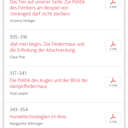
Das Tier auf unserer Seite. Zur Politik
p
des Filmtiers am Beispiel von
€ 9,95
›Serengeti darf nicht sterben‹
Vinzenz Hediger
305–316
›Bat men begin‹. Die Fledermaus und
p
die Erfindung der Abschreckung
€ 7,95
Claus Pias
317–341
Die Politik des Auges und der Blick der
p
Vampirfledermaus
€ 12,95
Anja Lauper
343–354
Hundetechnologien im Kino
p
€ 7,95
Margarete Vöhringer