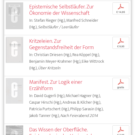
Epistemische Selbstläufer. Zur
p
Ökonomie der Wissenschaft
€ 14,95
In: Stefan Rieger (Hg.), Manfred Schneider
(Hg.),
Selbstläufer / Leerläufer
Kritzeleien. Zur
p
Gegenstandsfreiheit der Form
€ 9,95
In: Christian Driesen (Hg.), Rea Köppel (Hg.),
Benjamin Meyer-Krahmer (Hg.), Eike Wittrock
(Hg.),
Über Kritzeln
Manifest. Zur Logik einer
p
Erzählform
gratis
In: David Gugerli (Hg.), Michael Hagner (Hg.),
Caspar Hirschi (Hg.), Andreas B. Kilcher (Hg.),
Patricia Purtschert (Hg.), Philipp Sarasin (Hg.),
Jakob Tanner (Hg.),
Nach Feierabend 2014
Das Wissen der Oberfläche.
p