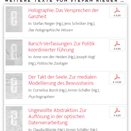
Weitere Texte von Stefan Rieger bei DIAPHANES
Holographie. Das Versprechen der
p
Ganzheit
€ 9,95
In: Stefan Rieger (Hg.), Jens Schröter (Hg.),
Das holographische Wissen
Barsch-Verfassungen. Zur Politik
p
koordinierter Führung
€ 9,95
In: Anne von der Heiden (Hg.), Joseph Vogl
(Hg.),
Politische Zoologie
Der Takt der Seele. Zur medialen
p
Modellierung des Bewusstseins
€ 14,95
In: Cornelius Borck (Hg.), Armin Schäfer (Hg.),
Psychographien
Ungewollte Abstraktion. Zur
p
Auflösung in der optischen
€ 9,95
Datenverarbeitung
In: Claudia Blümle (Hg.), Armin Schäfer (Hg.),