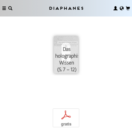
Diaphanes
Das
holographische
Wissen
(S. 7 – 12)
p
gratis