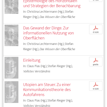
Epistemologie des Horizontalen
€ 7,95
und Strategien der Benachbarung
In: Christina Lechtermann (Hg.), Stefan
Rieger (Hg.),
Das Wissen der Oberfläche
Das Gewand der Dinge. Zur
p
informationellen Nutzung von
€ 9,95
Oberflächen
In: Christina Lechtermann (Hg.), Stefan
Rieger (Hg.),
Das Wissen der Oberfläche
Einleitung
p
gratis
In: Claus Pias (Hg.), Stefan Rieger (Hg.),
Vollstes Verständnis
Utopien am Steuer. Zu einer
p
Kommunikationstheorie des
€ 9,95
Autofahrens
In: Claus Pias (Hg.), Stefan Rieger (Hg.),
Vollstes Verständnis