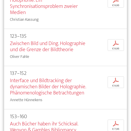
Holophonie. Ein
p
Synchronisationsproblem zweier
€ 9,95
Medien
Christian Kassung
123–135
Zwischen Bild und Ding. Holographie
p
und die Grenze der Bildtheorie
€ 9,95
Oliver Fahle
137–152
Interface und Bildtracking der
p
dynamischen Bilder der Holographie.
€ 9,95
Phänomenologische Betrachtungen
Annette Hünnekens
153–160
Auch Bücher haben ihr Schicksal.
p
Wenyon & Gambles Bibliomancy
€ 7,95