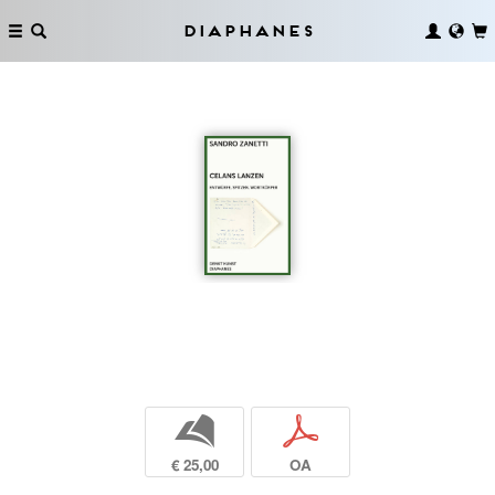
Diaphanes
b
p
€ 25,00
OA