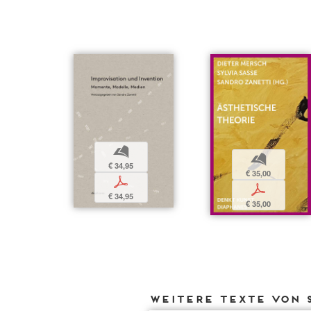
b
b
€ 34,95
€ 35,00
p
p
€ 34,95
€ 35,00
Weitere Texte von 