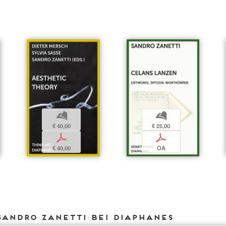
b
b
€ 25,00
€ 40,00
p
p
OA
€ 40,00
Sandro Zanetti bei DIAPHANES