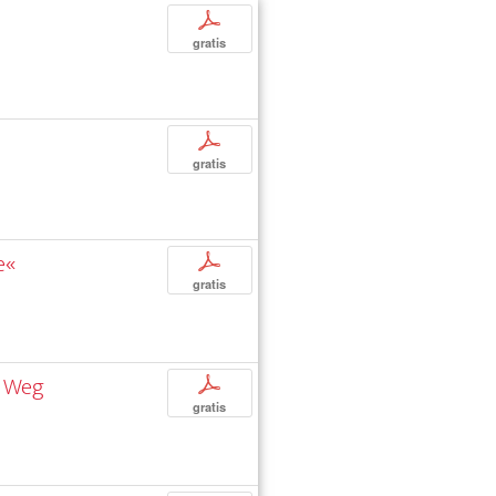
p
gratis
p
gratis
e«
p
gratis
n Weg
p
gratis