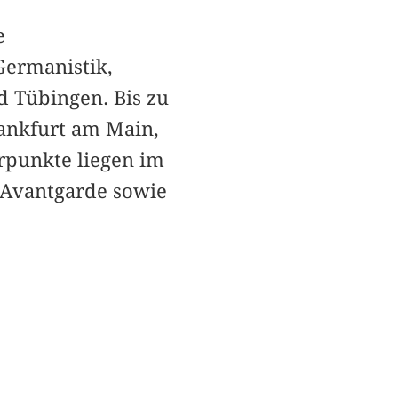
e
 Germanistik,
d Tübingen. Bis zu
rankfurt am Main,
rpunkte liegen im
r Avantgarde sowie