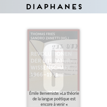
Diaphanes
Émile Benveniste: »La théorie
de la langue poétique est
encore à venir
«