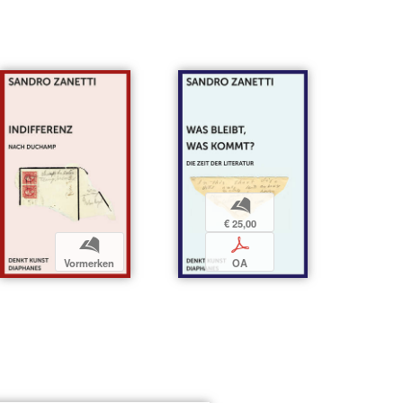
b
€ 25,00
b
p
Vormerken
OA