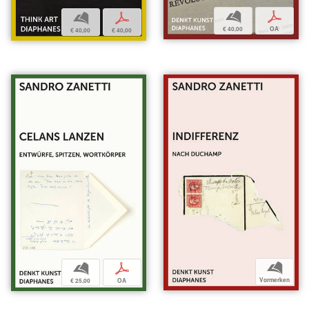
b
p
b
p
€ 40,00
OA
€ 40,00
€ 40,00
b
b
p
Vormerken
€ 25,00
OA