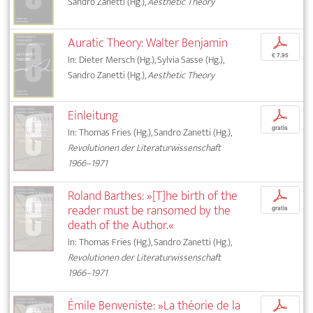
Sandro Zanetti (Hg.),
Aesthetic Theory
Auratic Theory: Walter Benjamin
p
€ 7,95
In: Dieter Mersch (Hg.), Sylvia Sasse (Hg.),
Sandro Zanetti (Hg.),
Aesthetic Theory
Einleitung
p
gratis
In: Thomas Fries (Hg.), Sandro Zanetti (Hg.),
Revolutionen der Literaturwissenschaft
1966–1971
Roland Barthes: »[T]he birth of the
p
reader must be ransomed by the
gratis
death of the Author.«
In: Thomas Fries (Hg.), Sandro Zanetti (Hg.),
Revolutionen der Literaturwissenschaft
1966–1971
Émile Benveniste: »La théorie de la
p