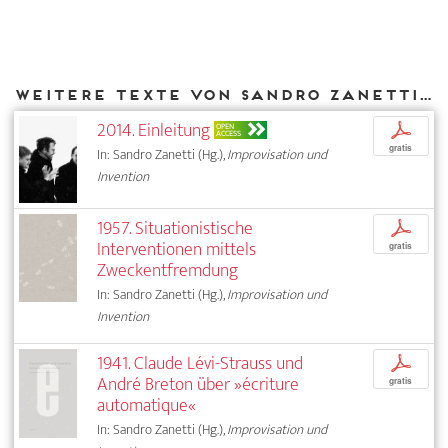
Weitere Texte von Sandro Zanetti bei DIAPHANES
2014. Einleitung
p
OPEN
ACCESS
gratis
In: Sandro Zanetti (Hg.),
Improvisation und
Invention
1957. Situationistische
p
Interventionen mittels
gratis
Zweckentfremdung
In: Sandro Zanetti (Hg.),
Improvisation und
Invention
1941. Claude Lévi-Strauss und
p
André Breton über »écriture
gratis
automatique«
In: Sandro Zanetti (Hg.),
Improvisation und