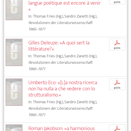
langue poétique est encore à venir
gratis
«
In: Thomas Fries (Hg.), Sandro Zanetti (Hg.),
Revolutionen der Literaturwissenschaft
1966–1971
Gilles Deleuze: »A quoi sert la
p
littérature?«
gratis
In: Thomas Fries (Hg.), Sandro Zanetti (Hg.),
Revolutionen der Literaturwissenschaft
1966–1971
Umberto Eco: »[L]a nostra ricerca
p
non ha nulla a che vedere con lo
gratis
strutturalismo.«
In: Thomas Fries (Hg.), Sandro Zanetti (Hg.),
Revolutionen der Literaturwissenschaft
1966–1971
Roman Jakobson: »a harmonious
p