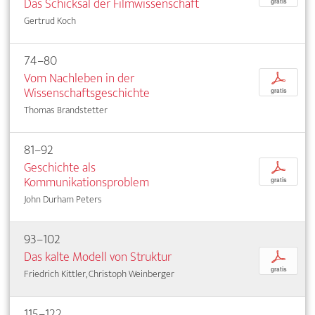
Das Schicksal der Filmwissenschaft
gratis
Gertrud Koch
74–80
Vom Nachleben in der
p
Wissenschaftsgeschichte
gratis
Thomas Brandstetter
81–92
Geschichte als
p
Kommunikationsproblem
gratis
John Durham Peters
93–102
Das kalte Modell von Struktur
p
gratis
Friedrich Kittler, Christoph Weinberger
115–122