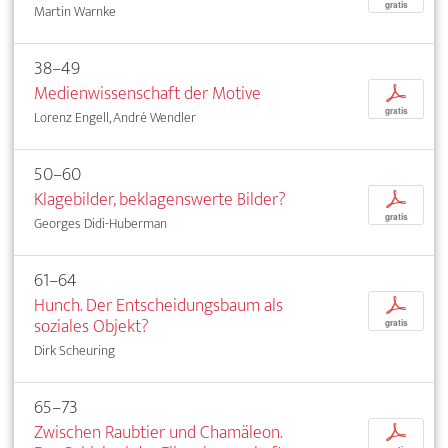
gratis
Martin Warnke
38–49
Medienwissenschaft der Motive
p
gratis
Lorenz Engell, André Wendler
50–60
Klagebilder, beklagenswerte Bilder?
p
gratis
Georges Didi-Huberman
61–64
Hunch. Der Entscheidungsbaum als
p
soziales Objekt?
gratis
Dirk Scheuring
65–73
Zwischen Raubtier und Chamäleon.
p