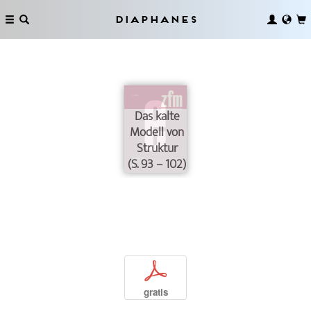
Diaphanes
Das kalte
Modell von
Struktur
(S. 93 – 102)
p
gratis