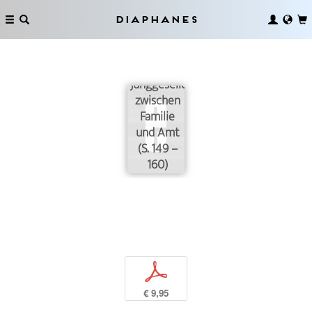
Diaphanes
Der
Junggeselle
zwischen
Familie
und Amt
(S. 149 –
160)
p
€ 9,95