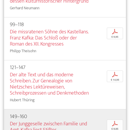
dessen kulturhistorischer Hintergrund
Gerhard Neumann
99–118
Die missratenen Söhne des Kastellans.
p
Franz Kafka: Das Schloß oder der
€ 9,95
Roman des XII. Kongresses
Philipp Theisohn
121–147
Der alte Text und das moderne
p
Schreiben. Zur Genealogie von
€ 14,95
Nietzsches Lektüreweisen,
Schreibprozessen und Denkmethoden
Hubert Thüring
149–160
Der Junggeselle zwischen Familie und
p
Amt. Kafka liest Stifter
€ 9,95