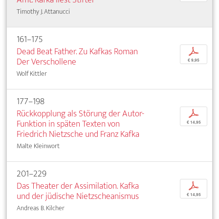
Timothy J. Attanucci
161–175
Dead Beat Father. Zu Kafkas Roman
p
Der Verschollene
€ 9,95
Wolf Kittler
177–198
Rückkopplung als Störung der Autor-
p
Funktion in späten Texten von
€ 14,95
Friedrich Nietzsche und Franz Kafka
Malte Kleinwort
201–229
Das Theater der Assimilation. Kafka
p
und der jüdische Nietzscheanismus
€ 14,95
Andreas B. Kilcher