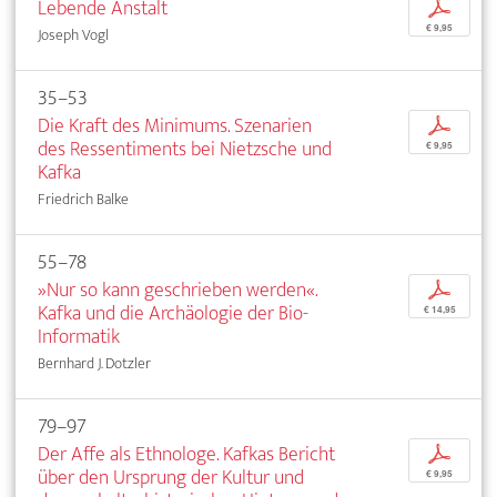
Lebende Anstalt
p
€ 9,95
Joseph Vogl
35–53
Die Kraft des Minimums. Szenarien
p
des Ressentiments bei Nietzsche und
€ 9,95
Kafka
Friedrich Balke
55–78
»Nur so kann geschrieben werden«.
p
Kafka und die Archäologie der Bio-
€ 14,95
Informatik
Bernhard J. Dotzler
79–97
Der Affe als Ethnologe. Kafkas Bericht
p
über den Ursprung der Kultur und
€ 9,95