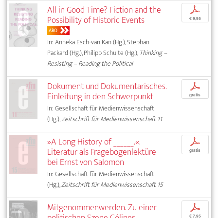
All in Good Time? Fiction and the
p
Possibility of Historic Events
€ 9,95
ABO
In: Anneka Esch-van Kan (Hg.), Stephan
Packard (Hg.), Philipp Schulte (Hg.),
Thinking –
Resisting – Reading the Political
Dokument und Dokumentarisches.
p
Einleitung in den Schwerpunkt
gratis
In: Gesellschaft für Medienwissenschaft
(Hg.),
Zeitschrift für Medienwissenschaft 11
»A Long History of ______.«.
p
Literatur als Fragebogenlektüre
gratis
bei Ernst von Salomon
In: Gesellschaft für Medienwissenschaft
(Hg.),
Zeitschrift für Medienwissenschaft 15
Mitgenommenwerden. Zu einer
p
politischen Szene Célines
€ 7,95