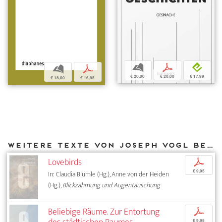
b
p
e
b
p
€ 20,00
€ 20,00
€ 17,99
€ 18,00
€ 16,95
Weitere Texte von Joseph Vogl bei DIAPHANES
Lovebirds
p
€ 9,95
In: Claudia Blümle (Hg.), Anne von der Heiden
(Hg.),
Blickzähmung und Augentäuschung
Beliebige Räume. Zur Entortung
p
€ 9,95