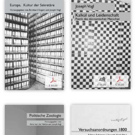
b
p
p
€ 35,00
€ 35,00
€ 40,00