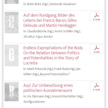
In: Butis Butis (Hg.),
Stehende Gewässer
Auf dem Rundgang. Bilder des
p
Lebens bei Francis Bacon, Gilles
€ 14,95
Deleuze und Martin Heidegger
In: Claudia Blümle (Hg.), Armin Schäfer (Hg.),
Struktur, Figur, Kontur
Endless Expropriations of the Body.
p
On the Relation between Politics
€ 9,95
and Potentialities in the Story of
Lucretia
In: Mark Potocnik (Hg.), Frank Ruda (Hg.), Jan
Völker (Hg.),
Beyond Potentialities?
Asyl. Zur Umbesetzung eines
p
politischen Ausnahmeraums
€ 14,95
In: Iris Därmann (Hg.), Anna Echterhölter (Hg.),
Konfigurationen