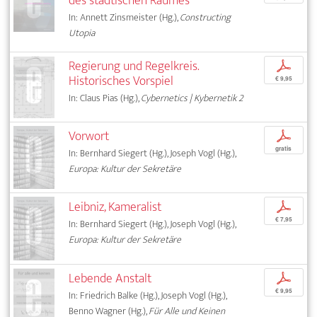
des städtischen Raumes
In: Annett Zinsmeister (Hg.),
Constructing
Utopia
Regierung und Regelkreis.
p
Historisches Vorspiel
€ 9,95
In: Claus Pias (Hg.),
Cybernetics | Kybernetik 2
Vorwort
p
gratis
In: Bernhard Siegert (Hg.), Joseph Vogl (Hg.),
Europa: Kultur der Sekretäre
Leibniz, Kameralist
p
€ 7,95
In: Bernhard Siegert (Hg.), Joseph Vogl (Hg.),
Europa: Kultur der Sekretäre
Lebende Anstalt
p
€ 9,95
In: Friedrich Balke (Hg.), Joseph Vogl (Hg.),
Benno Wagner (Hg.),
Für Alle und Keinen