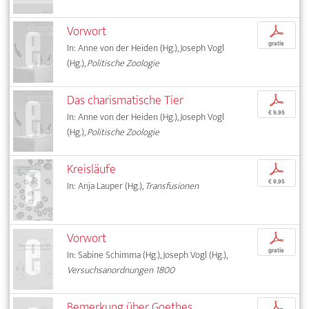
Vorwort
p
gratis
In: Anne von der Heiden (Hg.), Joseph Vogl
(Hg.),
Politische Zoologie
Das charismatische Tier
p
€ 9,95
In: Anne von der Heiden (Hg.), Joseph Vogl
(Hg.),
Politische Zoologie
Kreisläufe
p
€ 9,95
In: Anja Lauper (Hg.),
Transfusionen
Vorwort
p
gratis
In: Sabine Schimma (Hg.), Joseph Vogl (Hg.),
Versuchsanordnungen 1800
Bemerkung über Goethes
p