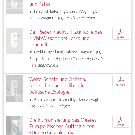
und Kafka
In: Friedrich Balke (Hg.), Joseph Vogl (Hg.),
Benno Wagner (Hg.),
Für Alle und Keinen
Der Riesenmaulwurf. Zur Rolle des
p
Nicht-Wissens bei Kafka und
gratis
Foucault
In: David Gugerli (Hg.), Michael Hagner (Hg.),
Philipp Sarasin (Hg.), Jakob Tanner (Hg.),
Nach
Feierabend 2009
Wölfe, Schafe und Ochsen.
p
Nietzsche und die liberale
€ 14,95
politische Zoologie
In: Anne von der Heiden (Hg.), Joseph Vogl
(Hg.),
Politische Zoologie
Die Inthronisierung des Meeres.
p
Zum politischen Auftrag einer
€ 7,95
»Neuen Geschichte«