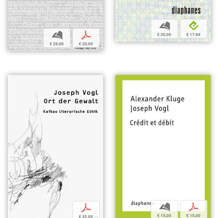
b
e
b
p
€ 20,00
€ 17,99
€ 28,00
€ 28,00
b
p
p
€ 15,00
€ 15,00
€ 35,00