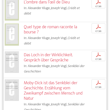
L’ombre dans l’œil de Dieu
p
€ 7,95
In: Alexander Kluge, Joseph Vogl,
Crédit et
débit
Quel type de roman raconte la
p
bourse ?
€ 7,95
In: Alexander Kluge, Joseph Vogl,
Crédit et
débit
Das Loch in der Wirklichkeit.
p
Gespräch über Gespräche
€ 7,95
In: Alexander Kluge, Joseph Vogl,
Senkblei der
Geschichten
Moby-Dick ist das Senkblei der
p
Geschichte. Erzählung vom
€ 7,95
Zweikampf zwischen Mensch und
Natur
In: Alexander Kluge, Joseph Vogl,
Senkblei der
Geschichten