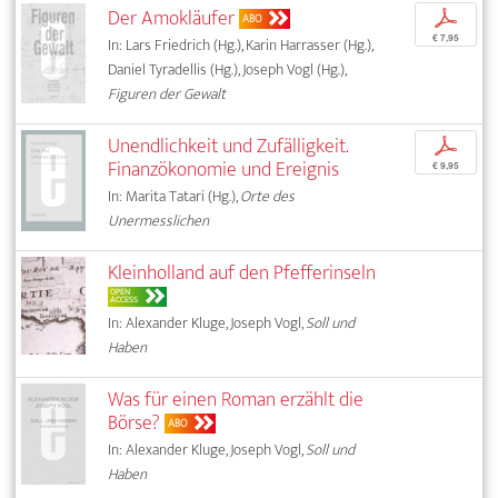
Der Amokläufer
p
ABO
€ 7,95
In: Lars Friedrich (Hg.), Karin Harrasser (Hg.),
Daniel Tyradellis (Hg.), Joseph Vogl (Hg.),
Figuren der Gewalt
Unendlichkeit und Zufälligkeit.
p
Finanzökonomie und Ereignis
€ 9,95
In: Marita Tatari (Hg.),
Orte des
Unermesslichen
Kleinholland auf den Pfefferinseln
OPEN
ACCESS
In: Alexander Kluge, Joseph Vogl,
Soll und
Haben
Was für einen Roman erzählt die
Börse?
ABO
In: Alexander Kluge, Joseph Vogl,
Soll und
Haben