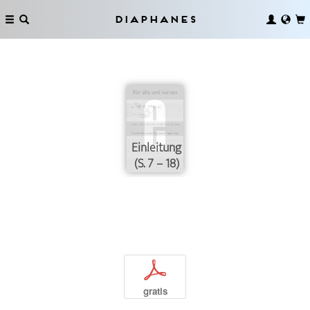
Diaphanes
Einleitung
(S. 7 – 18)
p
gratis