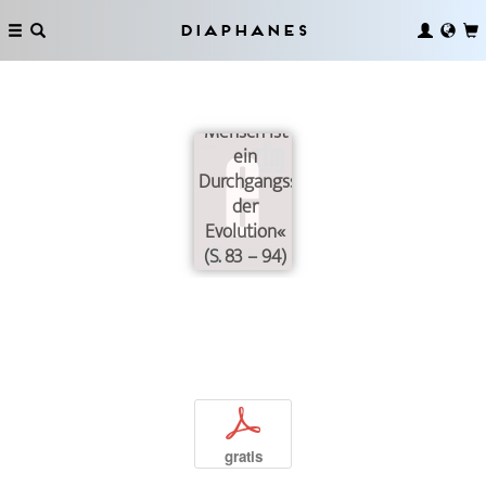
Diaphanes
»Der
Mensch ist
ein
Durchgangsstadium
der
Evolution«
(S. 83 – 94)
p
gratis