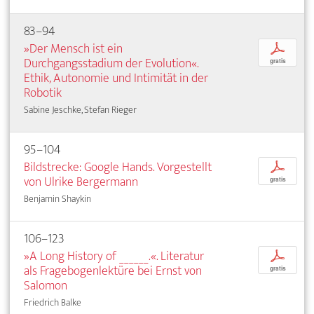
83–94
»Der Mensch ist ein
p
Durchgangsstadium der Evolution«.
gratis
Ethik, Autonomie und Intimität in der
Robotik
Sabine Jeschke, Stefan Rieger
95–104
Bildstrecke: Google Hands. Vorgestellt
p
von Ulrike Bergermann
gratis
Benjamin Shaykin
106–123
»A Long History of ______.«. Literatur
p
als Fragebogenlektüre bei Ernst von
gratis
Salomon
Friedrich Balke