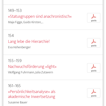
149–153
»Statusgruppen sind anachronistisch«
p
gratis
Maja Figge, Guido Kirsten, ...
154
Lang lebe die Hierarchie!
p
gratis
Eva Hohenberger
155–159
Nachwuchsförderung »light«
p
gratis
Wolfgang Fuhrmann, Julia Zutavern
161–165
»Persönlichkeitsanalyse« als
p
akademische Inwertsetzung
gratis
Susanne Bauer