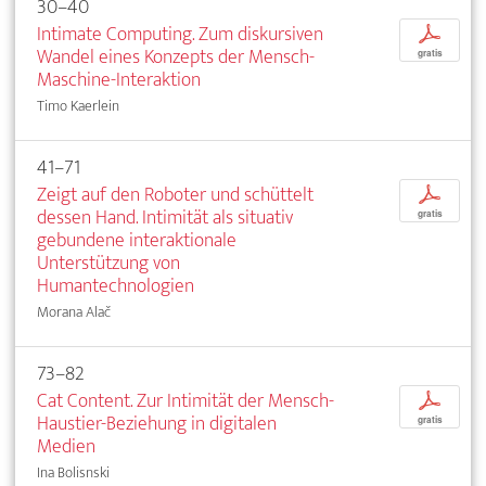
30–40
Intimate Computing. Zum diskursiven
p
Wandel eines Konzepts der Mensch-
gratis
Maschine-Interaktion
Timo Kaerlein
41–71
Zeigt auf den Roboter und schüttelt
p
dessen Hand. Intimität als situativ
gratis
gebundene interaktionale
Unterstützung von
Humantechnologien
Morana Alač
73–82
Cat Content. Zur Intimität der Mensch-
p
Haustier-Beziehung in digitalen
gratis
Medien
Ina Bolisnski