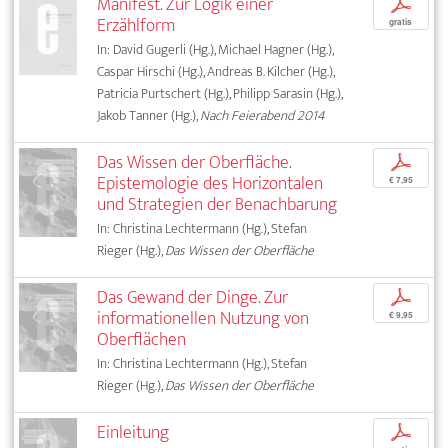
Manifest. Zur Logik einer
p
Erzählform
gratis
In: David Gugerli (Hg.), Michael Hagner (Hg.),
Caspar Hirschi (Hg.), Andreas B. Kilcher (Hg.),
Patricia Purtschert (Hg.), Philipp Sarasin (Hg.),
Jakob Tanner (Hg.),
Nach Feierabend 2014
Das Wissen der Oberfläche.
p
Epistemologie des Horizontalen
€ 7,95
und Strategien der Benachbarung
In: Christina Lechtermann (Hg.), Stefan
Rieger (Hg.),
Das Wissen der Oberfläche
Das Gewand der Dinge. Zur
p
informationellen Nutzung von
€ 9,95
Oberflächen
In: Christina Lechtermann (Hg.), Stefan
Rieger (Hg.),
Das Wissen der Oberfläche
Einleitung
p