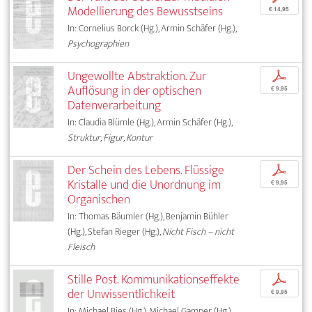
Modellierung des Bewusstseins
€ 14,95
In: Cornelius Borck (Hg.), Armin Schäfer (Hg.),
Psychographien
Ungewollte Abstraktion. Zur
p
Auflösung in der optischen
€ 9,95
Datenverarbeitung
In: Claudia Blümle (Hg.), Armin Schäfer (Hg.),
Struktur, Figur, Kontur
Der Schein des Lebens. Flüssige
p
Kristalle und die Unordnung im
€ 9,95
Organischen
In: Thomas Bäumler (Hg.), Benjamin Bühler
(Hg.), Stefan Rieger (Hg.),
Nicht Fisch – nicht
Fleisch
Stille Post. Kommunikationseffekte
p
der Unwissentlichkeit
€ 9,95
In: Michael Bies (Hg.), Michael Gamper (Hg.),