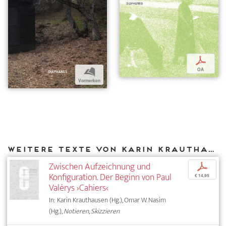
p
b
OA
Vormerken
Weitere Texte von Karin Krauthausen bei DIAPHANES
Zwischen Aufzeichnung und
p
Konfiguration. Der Beginn von Paul
€ 14,95
Valérys ›Cahiers‹
In: Karin Krauthausen (Hg.), Omar W. Nasim
(Hg.),
Notieren, Skizzieren