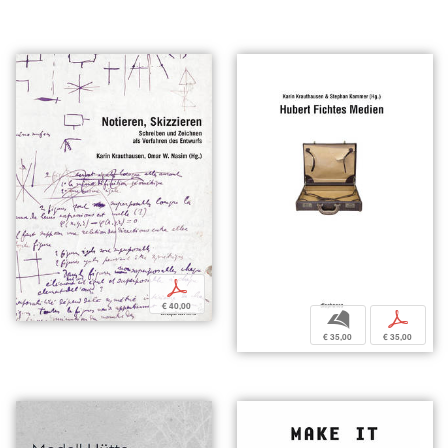
p
€ 40,00
b
p
€ 35,00
€ 35,00