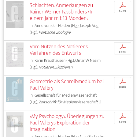
Schlachten. Anmerkungen zu
p
Rainer Werner Fassbinders ›In
€ 7,95
einem Jahr mit 13 Monden‹
In: Anne von der Heiden (Hg.), Joseph Vogl
(Hg.),
Politische Zoologie
Vom Nutzen des Notierens.
p
Verfahren des Entwurfs
€ 9,95
In: Karin Krauthausen (Hg.), Omar W. Nasim
(Hg.),
Notieren, Skizzieren
Geometrie als Schreibmedium bei
p
Paul Valéry
gratis
In: Gesellschaft für Medienwissenschaft
(Hg.),
Zeitschrift für Medienwissenschaft 2
›My Psychology‹. Überlegungen zu
p
Paul Valérys Exploration der
€ 9,95
Imagination
In: Anne von der Heiden (Hg.), Nina Zschocke