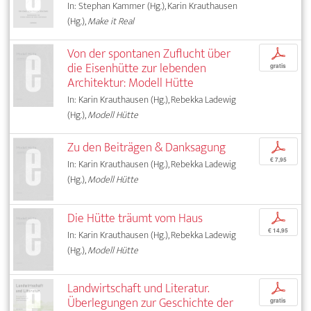
In: Stephan Kammer (Hg.), Karin Krauthausen
(Hg.),
Make it Real
Von der spontanen Zuflucht über
p
die Eisenhütte zur lebenden
gratis
Architektur: Modell Hütte
In: Karin Krauthausen (Hg.), Rebekka Ladewig
(Hg.),
Modell Hütte
Zu den Beiträgen & Danksagung
p
€ 7,95
In: Karin Krauthausen (Hg.), Rebekka Ladewig
(Hg.),
Modell Hütte
Die Hütte träumt vom Haus
p
€ 14,95
In: Karin Krauthausen (Hg.), Rebekka Ladewig
(Hg.),
Modell Hütte
Landwirtschaft und Literatur.
p
Überlegungen zur Geschichte der
gratis