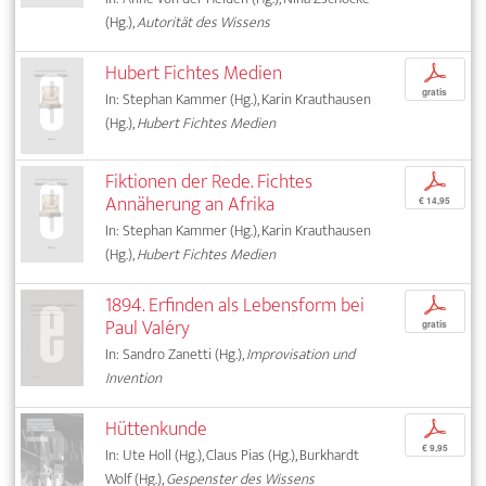
(Hg.),
Autorität des Wissens
Hubert Fichtes Medien
p
gratis
In: Stephan Kammer (Hg.), Karin Krauthausen
(Hg.),
Hubert Fichtes Medien
Fiktionen der Rede. Fichtes
p
Annäherung an Afrika
€ 14,95
In: Stephan Kammer (Hg.), Karin Krauthausen
(Hg.),
Hubert Fichtes Medien
1894. Erfinden als Lebensform bei
p
Paul Valéry
gratis
In: Sandro Zanetti (Hg.),
Improvisation und
Invention
Hüttenkunde
p
€ 9,95
In: Ute Holl (Hg.), Claus Pias (Hg.), Burkhardt
Wolf (Hg.),
Gespenster des Wissens