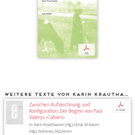
p
OA
Weitere Texte von Karin Krauthausen bei DIAPHANES
Zwischen Aufzeichnung und
p
Konfiguration. Der Beginn von Paul
€ 14,95
Valérys ›Cahiers‹
In: Karin Krauthausen (Hg.), Omar W. Nasim
(Hg.),
Notieren, Skizzieren