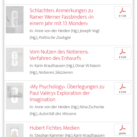
Schlachten. Anmerkungen zu
p
Rainer Werner Fassbinders ›In
€ 7,95
einem Jahr mit 13 Monden‹
In: Anne von der Heiden (Hg.), Joseph Vogl
(Hg.),
Politische Zoologie
Vom Nutzen des Notierens.
p
Verfahren des Entwurfs
€ 9,95
In: Karin Krauthausen (Hg.), Omar W. Nasim
(Hg.),
Notieren, Skizzieren
›My Psychology‹. Überlegungen zu
p
Paul Valérys Exploration der
€ 9,95
Imagination
In: Anne von der Heiden (Hg.), Nina Zschocke
(Hg.),
Autorität des Wissens
Hubert Fichtes Medien
p
gratis
In: Stephan Kammer (Hg.), Karin Krauthausen