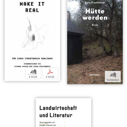
b
p
b
€ 35,00
€ 35,00
Vormerken