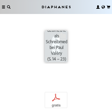
Diaphanes
Geometrie
als
Schreibmedium
bei Paul
Valéry
(S. 14 – 23)
p
gratis