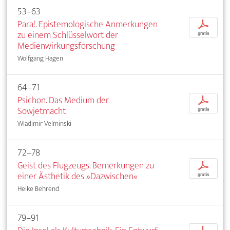
53–63
Para!. Epistemologische Anmerkungen
p
zu einem Schlüsselwort der
gratis
Medienwirkungsforschung
Wolfgang Hagen
64–71
Psichon. Das Medium der
p
Sowjetmacht
gratis
Wladimir Velminski
72–78
Geist des Flugzeugs. Bemerkungen zu
p
einer Ästhetik des »Dazwischen«
gratis
Heike Behrend
79–91