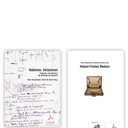
p
€ 40,00
b
p