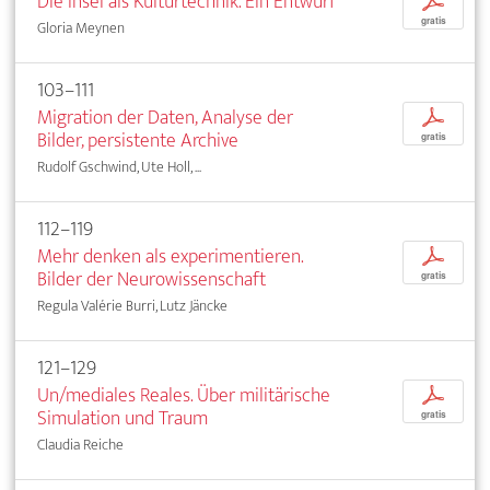
Die Insel als Kulturtechnik. Ein Entwurf
p
gratis
Gloria Meynen
103–111
Migration der Daten, Analyse der
p
Bilder, persistente Archive
gratis
Rudolf Gschwind, Ute Holl, ...
112–119
Mehr denken als experimentieren.
p
Bilder der Neurowissenschaft
gratis
Regula Valérie Burri, Lutz Jäncke
121–129
Un/mediales Reales. Über militärische
p
Simulation und Traum
gratis
Claudia Reiche