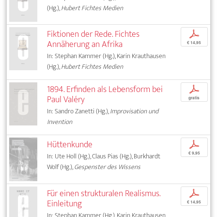
(Hg.),
Hubert Fichtes Medien
Fiktionen der Rede. Fichtes
p
Annäherung an Afrika
€ 14,95
In: Stephan Kammer (Hg.), Karin Krauthausen
(Hg.),
Hubert Fichtes Medien
1894. Erfinden als Lebensform bei
p
Paul Valéry
gratis
In: Sandro Zanetti (Hg.),
Improvisation und
Invention
Hüttenkunde
p
€ 9,95
In: Ute Holl (Hg.), Claus Pias (Hg.), Burkhardt
Wolf (Hg.),
Gespenster des Wissens
Für einen strukturalen Realismus.
p
Einleitung
€ 14,95
In: Stephan Kammer (Hg.), Karin Krauthausen