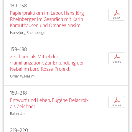
139–158
Papierpraktiken im Labor. Hans-Jörg
p
Rheinberger im Gespräch mit Karin
€ 9,95
Karauthausen und Omar W. Nasim
Hans-Jörg Rheinberger
159–188
Zeichnen als Mittel der
p
›Familiarization‹. Zur Erkundung der
€ 14,95
Nebel im Lord-Rosse-Projekt
Omar W. Nasim
189–218
Entwurf und Leben. Eugène Delacroix
p
als Zeichner
€ 14,95
Ralph Ubl
219–220