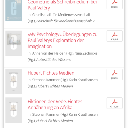
Geometrie als Schreibmedium bei
p
Paul Valéry
gratis
In: Gesellschaft für Medienwissenschaft
(Hg.),
Zeitschrift für Medienwissenschaft 2
›My Psychology‹. Überlegungen zu
p
Paul Valérys Exploration der
€ 9,95
Imagination
In: Anne von der Heiden (Hg.), Nina Zschocke
(Hg.),
Autorität des Wissens
Hubert Fichtes Medien
p
gratis
In: Stephan Kammer (Hg.), Karin Krauthausen
(Hg.),
Hubert Fichtes Medien
Fiktionen der Rede. Fichtes
p
Annäherung an Afrika
€ 14,95
In: Stephan Kammer (Hg.), Karin Krauthausen
(Hg.),
Hubert Fichtes Medien