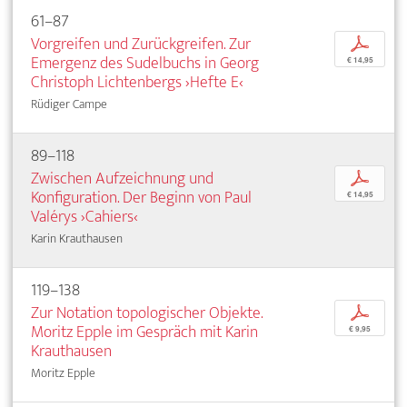
61–87
Vorgreifen und Zurückgreifen. Zur
p
Emergenz des Sudelbuchs in Georg
€ 14,95
Christoph Lichtenbergs ›Hefte E‹
Rüdiger Campe
89–118
Zwischen Aufzeichnung und
p
Konfiguration. Der Beginn von Paul
€ 14,95
Valérys ›Cahiers‹
Karin Krauthausen
119–138
Zur Notation topologischer Objekte.
p
Moritz Epple im Gespräch mit Karin
€ 9,95
Krauthausen
Moritz Epple