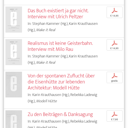
Das Buch existiert ja gar nicht.
p
Interview mit Ulrich Peltzer
€ 14,95
In: Stephan Kammer (Hg.), Karin Krauthausen
(Hg.),
Make it Real
Realismus ist keine Geisterbahn.
p
Interview mit Milo Rau
€ 14,95
In: Stephan Kammer (Hg.), Karin Krauthausen
(Hg.),
Make it Real
Von der spontanen Zuflucht über
p
die Eisenhütte zur lebenden
gratis
Architektur: Modell Hütte
In: Karin Krauthausen (Hg.), Rebekka Ladewig
(Hg.),
Modell Hütte
Zu den Beiträgen & Danksagung
p
€ 7,95
In: Karin Krauthausen (Hg.), Rebekka Ladewig
(Hg.),
Modell Hütte