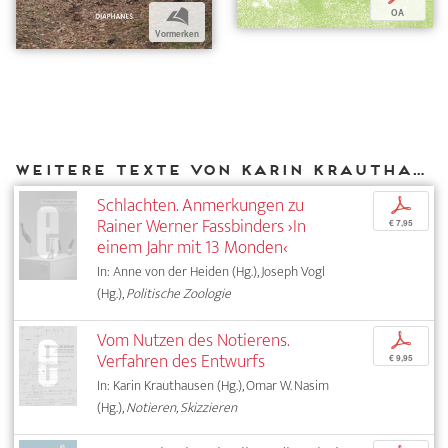
b
OA
Vormerken
Weitere Texte von Karin Krauthausen bei DIAPHANES
Schlachten. Anmerkungen zu
p
Rainer Werner Fassbinders ›In
€ 7,95
einem Jahr mit 13 Monden‹
In: Anne von der Heiden (Hg.), Joseph Vogl
(Hg.),
Politische Zoologie
Vom Nutzen des Notierens.
p
Verfahren des Entwurfs
€ 9,95
In: Karin Krauthausen (Hg.), Omar W. Nasim
(Hg.),
Notieren, Skizzieren