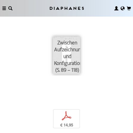
Diaphanes
Zwischen
Aufzeichnung
und
Konfiguration
(S. 89 – 118)
p
€ 14,95