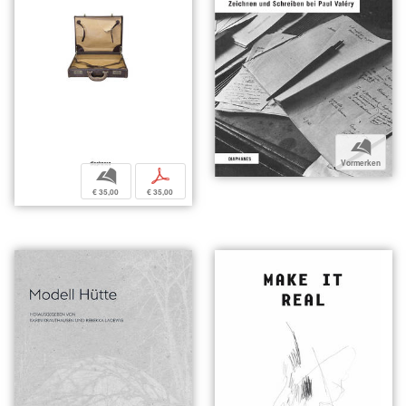
b
Vormerken
b
p
€ 35,00
€ 35,00