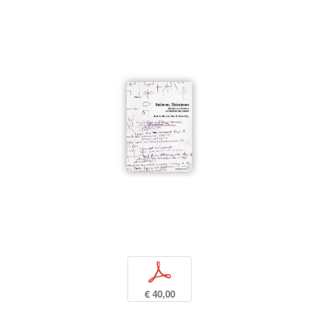
p
€ 40,00