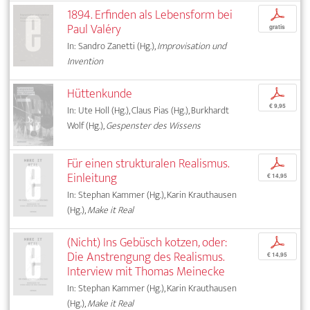
1894. Erfinden als Lebensform bei
p
Paul Valéry
gratis
In: Sandro Zanetti (Hg.),
Improvisation und
Invention
Hüttenkunde
p
€ 9,95
In: Ute Holl (Hg.), Claus Pias (Hg.), Burkhardt
Wolf (Hg.),
Gespenster des Wissens
Für einen strukturalen Realismus.
p
Einleitung
€ 14,95
In: Stephan Kammer (Hg.), Karin Krauthausen
(Hg.),
Make it Real
(Nicht) Ins Gebüsch kotzen, oder:
p
Die Anstrengung des Realismus.
€ 14,95
Interview mit Thomas Meinecke
In: Stephan Kammer (Hg.), Karin Krauthausen
(Hg.),
Make it Real