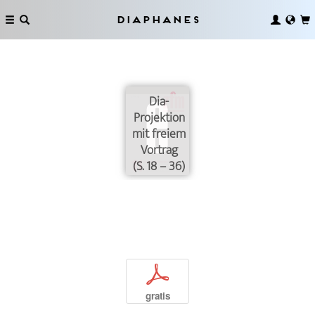
Diaphanes
Dia-
Projektion
mit freiem
Vortrag
(S. 18 – 36)
p
gratis