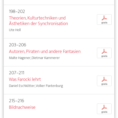
198–202
Theorien, Kulturtechniken und
p
Ästhetiken der Synchronisation
gratis
Ute Holl
203–206
Autoren, Piraten und andere Fantasien
p
gratis
Malte Hagener, Dietmar Kammerer
207–211
Was Farocki lehrt
p
gratis
Daniel Eschkötter, Volker Pantenburg
215–216
Bildnachweise
p
gratis