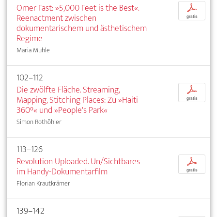
Omer Fast: »5,000 Feet is the Best«.
p
Reenactment zwischen
gratis
dokumentarischem und ästhetischem
Regime
Maria Muhle
102–112
Die zwölfte Fläche. Streaming,
p
Mapping, Stitching Places: Zu »Haiti
gratis
360°« und »People's Park«
Simon Rothöhler
113–126
Revolution Uploaded. Un/Sichtbares
p
im Handy-Dokumentarfilm
gratis
Florian Krautkrämer
139–142