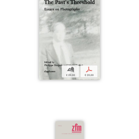
b
p
€ 20,00
€ 20,00