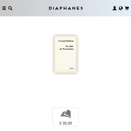
Diaphanes
b
€ 20,00