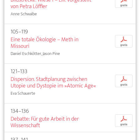
von Petra Löffler
gratis
Anne Schwalbe
105–119
Eine totale Ökologie – Meth in
p
Missouri
gratis
Daniel Eschkötter, Jason Pine
121–133
Dispersion. Stadtplanung zwischen
p
Utopie und Dystopie im »Atomic Age«
gratis
Eva Schauerte
134–136
Debatte: Für gute Arbeit in der
p
Wissenschaft
gratis
137–141