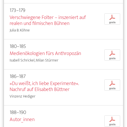
173–179
Verschwiegene Folter – inszeniert auf
p
realen und filmischen Bühnen
gratis
Julia B. Köhne
180–185
Medienökologien fürs Anthropozän
p
gratis
Isabell Schrickel, Milan Stürmer
186–187
»Du weißt, ich liebe Experimente«.
p
Nachruf auf Elisabeth Büttner
gratis
Vinzenz Hediger
188–190
Autor_innen
p
gratis