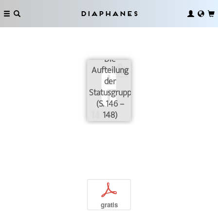
Diaphanes
Die
Aufteilung
der
Statusgruppen
(S. 146 –
148)
p
gratis