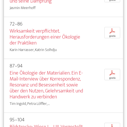
und seine Dämpfung
gratis
Jasmin Meerhoff
72–86
Wirksamkeit verpflichtet.
p
Herausforderungen einer Ökologie
gratis
der Praktiken
Karin Harrasser, Katrin Solhdju
87–94
Eine Ökologie der Materialien. Ein E-
p
Mail-Interview über Korrespondenz,
gratis
Resonanz und Besessenheit sowie
über den Nutzen, Gelehrsamkeit und
Handwerk zu verbinden
Tim Ingold, Petra Löffler, ...
95–104
Bildstrecke: Wiese I – LIII. Vorgestellt
p