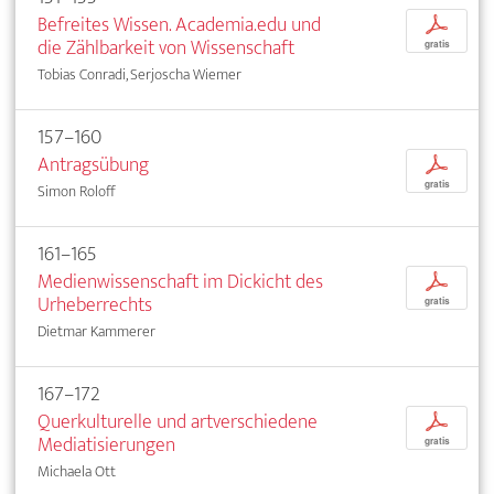
Befreites Wissen. Academia.edu und
p
die Zählbarkeit von Wissenschaft
gratis
Tobias Conradi, Serjoscha Wiemer
157–160
Antragsübung
p
gratis
Simon Roloff
161–165
Medienwissenschaft im Dickicht des
p
Urheberrechts
gratis
Dietmar Kammerer
167–172
Querkulturelle und artverschiedene
p
Mediatisierungen
gratis
Michaela Ott