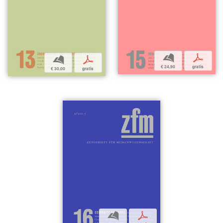
b
p
b
p
€ 24,90
gratis
€ 30,00
gratis
b
p