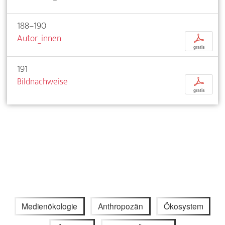
188–190
Autor_innen
p
gratis
191
Bildnachweise
p
gratis
Medienökologie
Anthropozän
Ökosystem