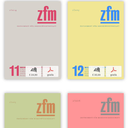
b
p
b
p
€ 24,90
gratis
€ 30,00
gratis