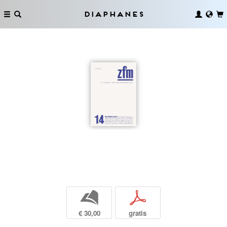
Diaphanes
b
p
€ 30,00
gratis