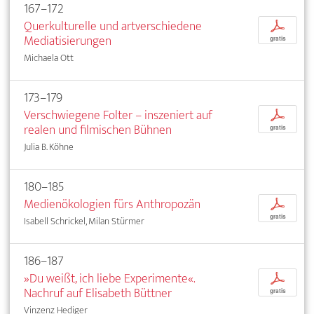
167–172
Querkulturelle und artverschiedene
p
Mediatisierungen
gratis
Michaela Ott
173–179
Verschwiegene Folter – inszeniert auf
p
realen und filmischen Bühnen
gratis
Julia B. Köhne
180–185
Medienökologien fürs Anthropozän
p
gratis
Isabell Schrickel, Milan Stürmer
186–187
»Du weißt, ich liebe Experimente«.
p
Nachruf auf Elisabeth Büttner
gratis
Vinzenz Hediger