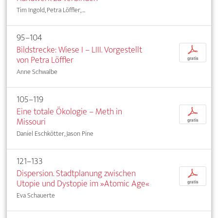
Tim Ingold, Petra Löffler, ...
95–104
Bildstrecke: Wiese I – LIII. Vorgestellt
p
von Petra Löffler
gratis
Anne Schwalbe
105–119
Eine totale Ökologie – Meth in
p
Missouri
gratis
Daniel Eschkötter, Jason Pine
121–133
Dispersion. Stadtplanung zwischen
p
Utopie und Dystopie im »Atomic Age«
gratis
Eva Schauerte