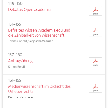
149–150
Debatte: Open academia
p
gratis
151–155
Befreites Wissen. Academia.edu und
p
die Zählbarkeit von Wissenschaft
gratis
Tobias Conradi, Serjoscha Wiemer
157–160
Antragsübung
p
gratis
Simon Roloff
161–165
Medienwissenschaft im Dickicht des
p
Urheberrechts
gratis
Dietmar Kammerer