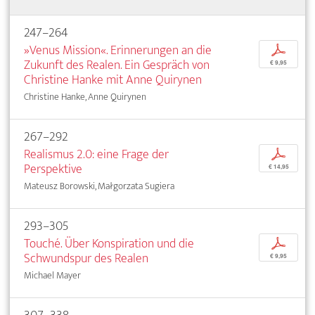
247–264
»Venus Mission«. Erinnerungen an die
p
Zukunft des Realen. Ein Gespräch von
€ 9,95
Christine Hanke mit Anne Quirynen
Christine Hanke, Anne Quirynen
267–292
Realismus 2.0: eine Frage der
p
Perspektive
€ 14,95
Mateusz Borowski, Małgorzata Sugiera
293–305
Touché. Über Konspiration und die
p
Schwundspur des Realen
€ 9,95
Michael Mayer