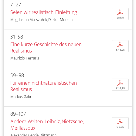
7–27
Seien wir realistisch. Einleitung
p
gratis
Magdalena Marszałek, Dieter Mersch
31–58
Eine kurze Geschichte des neuen
p
Realismus
€ 14,95
Maurizio Ferraris
59–88
Für einen nichtnaturalistischen
p
Realismus
€ 14,95
Markus Gabriel
89–107
Andere Welten. Leibniz, Nietzsche,
p
Meillassoux
€ 9,95
Alexander García Düttmann