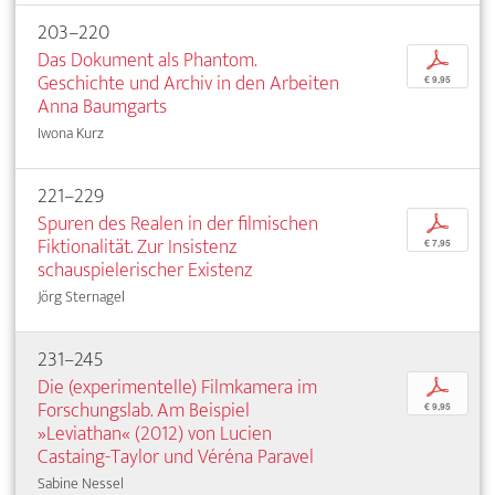
203–220
Das Dokument als Phantom.
p
Geschichte und Archiv in den Arbeiten
€ 9,95
Anna Baumgarts
Iwona Kurz
221–229
Spuren des Realen in der filmischen
p
Fiktionalität. Zur Insistenz
€ 7,95
schauspielerischer Existenz
Jörg Sternagel
231–245
Die (experimentelle) Filmkamera im
p
Forschungslab. Am Beispiel
€ 9,95
»Leviathan« (2012) von Lucien
Castaing-Taylor und Véréna Paravel
Sabine Nessel