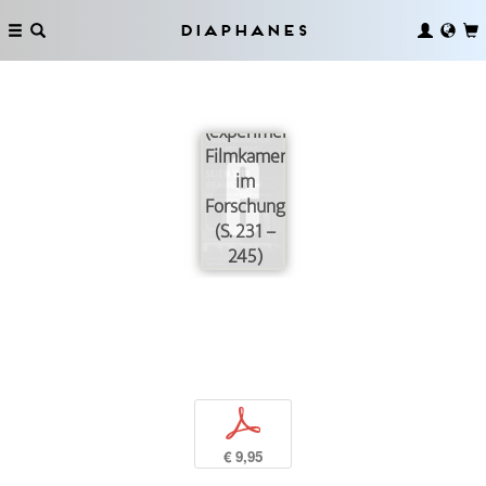
Diaphanes
Die
(experimentelle)
Filmkamera
im
Forschungslab
(S. 231 –
245)
p
€ 9,95