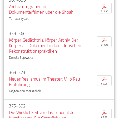
307–338
Archivfotografien in
p
Dokumentarfilmen über die Shoah
€ 14,95
Tomasz Łysak
339–366
Körper-Gedächtnis, Körper-Archiv: Der
p
Körper als Dokument in künstlerischen
€ 14,95
Rekonstruktionspraktiken
Dorota Sajewska
369–373
Neuer Realismus im Theater: Milo Rau.
p
Einführung
€ 7,95
Magdalena Marszałek
375–392
Die Wirklichkeit vor das Tribunal der
p
€ 9,95