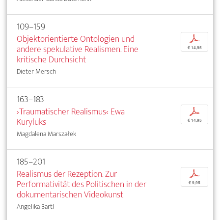
109–159
Objektorientierte Ontologien und
p
andere spekulative Realismen. Eine
€ 14,95
kritische Durchsicht
Dieter Mersch
163–183
›Traumatischer Realismus‹ Ewa
p
Kuryluks
€ 14,95
Magdalena Marszałek
185–201
Realismus der Rezeption. Zur
p
Performativität des Politischen in der
€ 9,95
dokumentarischen Videokunst
Angelika Bartl