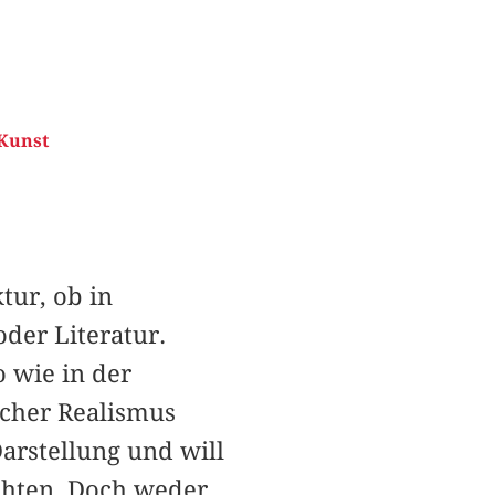
Kunst
ur, ob in
der Literatur.
 wie in der
scher Realismus
arstellung und will
ichten. Doch weder