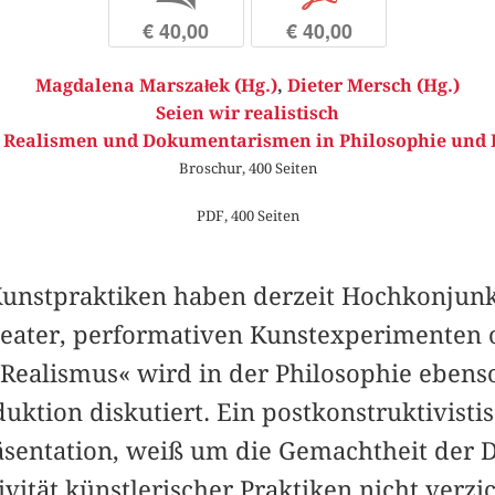
€ 40,00
€ 40,00
Magdalena Marszałek (Hg.)
,
Dieter Mersch (Hg.)
Seien wir realistisch
 Realismen und Dokumentarismen in Philosophie und 
Broschur, 400 Seiten
PDF, 400 Seiten
nstpraktiken haben derzeit Hochkonjunkt
Theater, performativen Kunstexperimenten o
Realismus« wird in der Philosophie ebenso
uktion diskutiert. Ein postkonstruktivisti
äsentation, weiß um die Gemachtheit der D
xivität künstlerischer Praktiken nicht verz