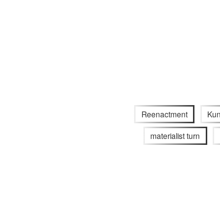
Reenactment
Kun
materialist turn