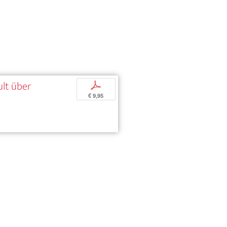
ult über
p
€ 9,95