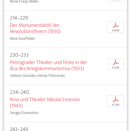
René Fülöp-Miller
214–229
Der Monumentalstil der
p
Revolutionsfeiern (1930)
€ 9,95
Nina Gourfinkel
230–233
Petrograder Theater und Feste in der
p
Ära des Kriegskommunismus (1933)
€ 5,95
Aleksei Gvozdev, Adrian Piotrovski
234–240
Kino und Theater. Nikolai Evreinov
p
(1943)
€ 7,95
Sergej Eisenstein
243–249