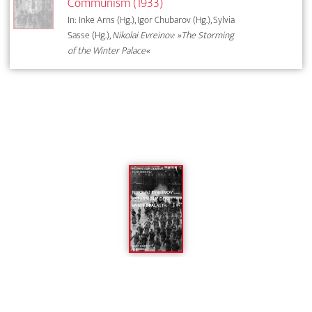
Communism (1933)
In: Inke Arns (Hg.), Igor Chubarov (Hg.), Sylvia
Sasse (Hg.),
Nikolai Evreinov: »The Storming
of the Winter Palace«