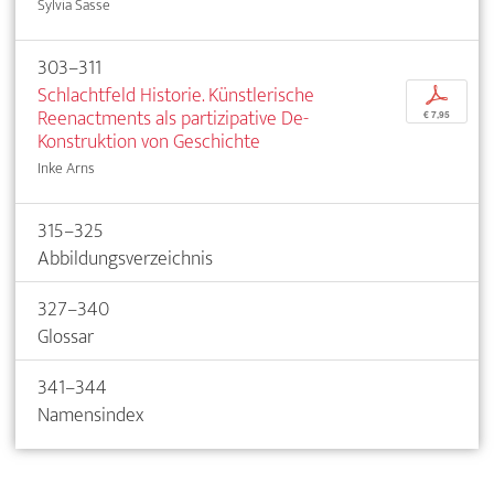
Sylvia Sasse
303–311
Schlachtfeld Historie. Künstlerische
p
Reenactments als partizipative De-
€ 7,95
Konstruktion von Geschichte
Inke Arns
315–325
Abbildungsverzeichnis
327–340
Glossar
341–344
Namensindex