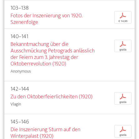
103–138
Fotos der Inszenierung von 1920.
p
Szenenfolge
€ 14,95
140–141
Bekanntmachung über die
p
Ausschmückung Petrograds anlässlich
gratis
der Feiern zum 3. Jahrestag der
Oktoberrevolution (1920)
Anonymous
142–144
Zu den Oktoberfeierlichkeiten (1920)
p
gratis
Vlagin
145–146
Die Inszenierung Sturm auf den
p
Winterpalast (1920)
gratis