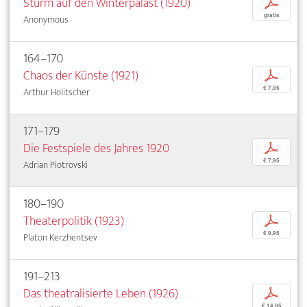
Sturm auf den Winterpalast (1920)
p
gratis
Anonymous
164–170
Chaos der Künste (1921)
p
€ 7,95
Arthur Holitscher
171–179
Die Festspiele des Jahres 1920
p
€ 7,95
Adrian Piotrovski
180–190
Theaterpolitik (1923)
p
€ 9,95
Platon Kerzhentsev
191–213
Das theatralisierte Leben (1926)
p
€ 14,95