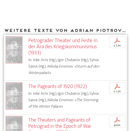
Weitere Texte von Adrian Piotrovski bei DIAPHANES
Petrograder Theater und Feste in
p
der Ära des Kriegskommunismus
€ 5,95
(1933)
In: Inke Arns (Hg.), Igor Chubarov (Hg.), Sylvia
Sasse (Hg.),
Nikolaj Evreinov: »Sturm auf den
Winterpalast«
The Pageants of 1920 (1922)
p
€ 7,95
In: Inke Arns (Hg.), Igor Chubarov (Hg.), Sylvia
Sasse (Hg.),
Nikolai Evreinov: »The Storming
of the Winter Palace«
The Theaters and Pageants of
p
Petrograd in the Epoch of War
gratis