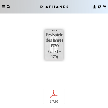
Diaphanes
Die
Festspiele
des Jahres
1920
(S. 171 –
179)
p
€ 7,95