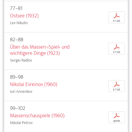
77–81
Ostsee (1932)
p
€ 7,95
Lev Nikulin
82–88
Über das Massen-›Spiel‹ und
p
wichtigere Dinge (1923)
€ 7,95
Sergei Radlov
89–98
Nikolai Evreinov (1960)
p
€ 7,95
Iuri Annenkov
99–102
Massenschauspiele (1960)
p
gratis
Nikolai Petrov