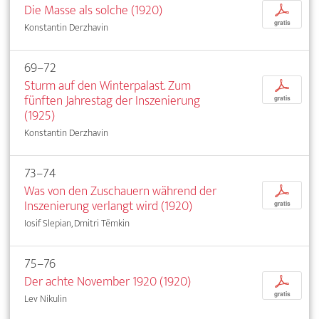
Die Masse als solche (1920)
p
gratis
Konstantin Derzhavin
69–72
Sturm auf den Winterpalast. Zum
p
fünften Jahrestag der Inszenierung
gratis
(1925)
Konstantin Derzhavin
73–74
Was von den Zuschauern während der
p
Inszenierung verlangt wird (1920)
gratis
Iosif Slepian, Dmitri Tëmkin
75–76
Der achte November 1920 (1920)
p
gratis
Lev Nikulin