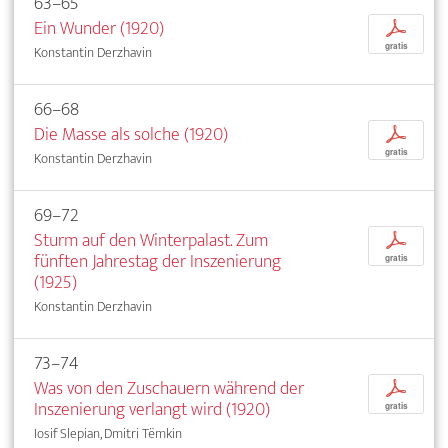
63–65
Ein Wunder (1920)
p
gratis
Konstantin Derzhavin
66–68
Die Masse als solche (1920)
p
gratis
Konstantin Derzhavin
69–72
Sturm auf den Winterpalast. Zum
p
fünften Jahrestag der Inszenierung
gratis
(1925)
Konstantin Derzhavin
73–74
Was von den Zuschauern während der
p
Inszenierung verlangt wird (1920)
gratis
Iosif Slepian, Dmitri Tëmkin