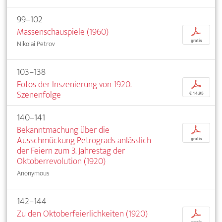
99–102
Massenschauspiele (1960)
p
gratis
Nikolai Petrov
103–138
Fotos der Inszenierung von 1920.
p
Szenenfolge
€ 14,95
140–141
Bekanntmachung über die
p
Ausschmückung Petrograds anlässlich
gratis
der Feiern zum 3. Jahrestag der
Oktoberrevolution (1920)
Anonymous
142–144
Zu den Oktoberfeierlichkeiten (1920)
p