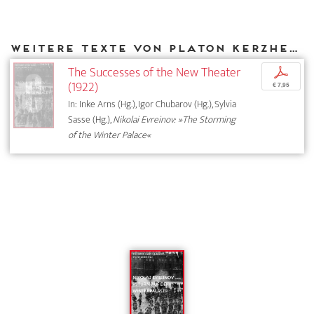
Weitere Texte von Platon Kerzhentsev bei DIAPHANES
The Successes of the New Theater
p
(1922)
€ 7,95
In: Inke Arns (Hg.), Igor Chubarov (Hg.), Sylvia
Sasse (Hg.),
Nikolai Evreinov: »The Storming
of the Winter Palace«