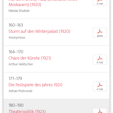
Moskauers) (1920)
€ 7,95
Nikolai Shubski
160–163
Sturm auf den Winterpalast (1920)
p
gratis
Anonymous
164–170
Chaos der Künste (1921)
p
€ 7,95
Arthur Holitscher
171–179
Die Festspiele des Jahres 1920
p
€ 7,95
Adrian Piotrovski
180–190
Theaterpolitik (1923)
p