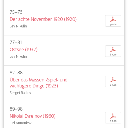
75–76
Der achte November 1920 (1920)
p
gratis
Lev Nikulin
77–81
Ostsee (1932)
p
€ 7,95
Lev Nikulin
82–88
Über das Massen-›Spiel‹ und
p
wichtigere Dinge (1923)
€ 7,95
Sergei Radlov
89–98
Nikolai Evreinov (1960)
p
€ 7,95
Iuri Annenkov