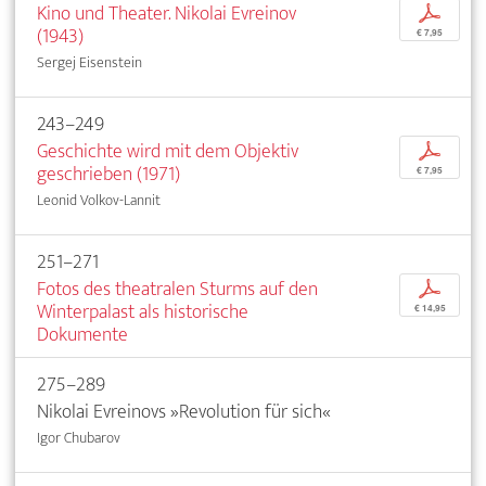
Kino und Theater. Nikolai Evreinov
p
(1943)
€ 7,95
Sergej Eisenstein
243–249
Geschichte wird mit dem Objektiv
p
geschrieben (1971)
€ 7,95
Leonid Volkov-Lannit
251–271
Fotos des theatralen Sturms auf den
p
Winterpalast als historische
€ 14,95
Dokumente
275–289
Nikolai Evreinovs »Revolution für sich«
Igor Chubarov