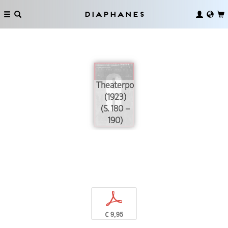
Diaphanes
Theaterpolitik
(1923)
(S. 180 –
190)
p
€ 9,95