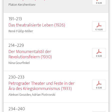
€ 9,95
Platon Kerzhentsev
191–213
Das theatralisierte Leben (1926)
p
€ 14,95
René Fülöp-Miller
214–229
Der Monumentalstil der
p
Revolutionsfeiern (1930)
€ 9,95
Nina Gourfinkel
230–233
Petrograder Theater und Feste in der
p
Ära des Kriegskommunismus (1933)
€ 5,95
Aleksei Gvozdev, Adrian Piotrovski
234–240