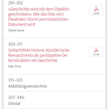
291–302
»Geschichte wird mit dem Objektiv
p
geschrieben«. Wie das Foto vom
€ 9,95
theatralen Sturm zum historischen
Dokument wird
Sylvia Sasse
303–311
Schlachtfeld Historie. Künstlerische
p
Reenactments als partizipative De-
€ 7,95
Konstruktion von Geschichte
Inke Arns
315–325
Abbildungsverzeichnis
327–340
Glossar