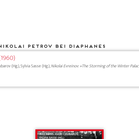
Nikolai Petrov bei DIAPHANES
(1960)
ubarov (Hg.), Sylvia Sasse (Hg.),
Nikolai Evreinov: »The Storming of the Winter Pala