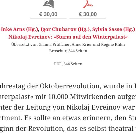
b
p
€ 30,00
€ 30,00
Inke Arns (Hg.)
,
Igor Chubarov (Hg.)
,
Sylvia Sasse (Hg.)
Nikolaj Evreinov: »Sturm auf den Winterpalast«
Übersetzt von Gianna Frölicher, Anne Krier und Regine Kühn
Broschur, 344 Seiten
PDF, 344 Seiten
Jahrestag der Oktoberrevolution, wurde in 
terpalast« mit 10.000 Mitwirkenden aufge
ter der Leitung von Nikolaj Evreinov war e
tment. Es sollte an etwas erinnern, den S
ginn der Revolution, das es selbst theatral