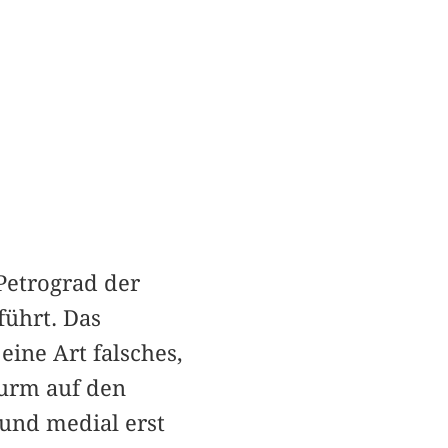
Petrograd der
führt. Das
ine Art falsches,
turm auf den
 und medial erst