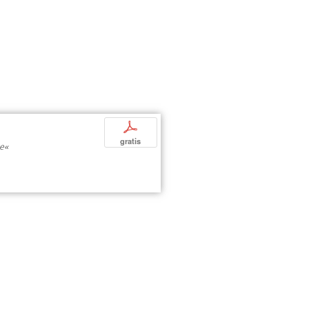
p
gratis
ce«