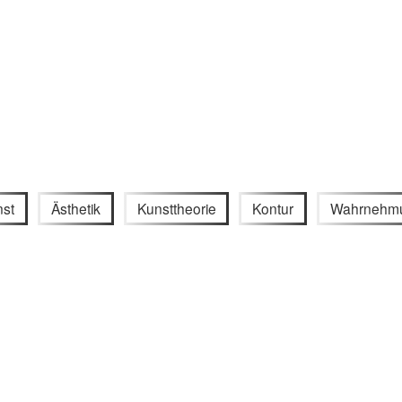
nst
Ästhetik
Kunsttheorie
Kontur
Wahrnehm