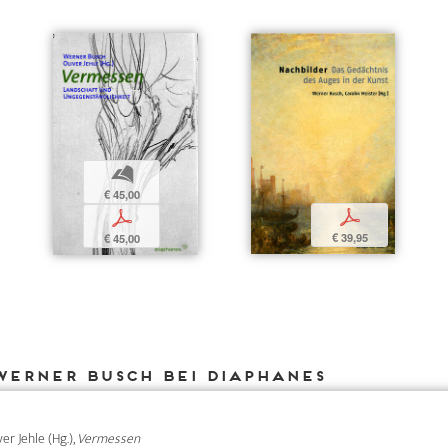
b
€ 45,00
p
p
€ 39,95
€ 45,00
Werner Busch bei DIAPHANES
ver Jehle (Hg.),
Vermessen