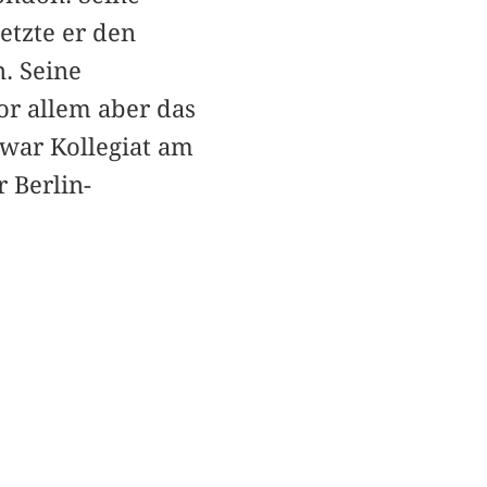
etzte er den
n. Seine
or allem aber das
 war Kollegiat am
 Berlin-