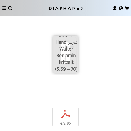
Diaphanes
»Diese
Hand […]«:
Walter
Benjamin
kritzelt
(S. 59 – 70)
p
€ 9,95