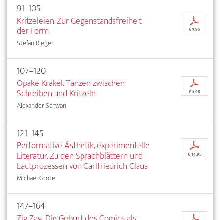
91–105
Kritzeleien. Zur Gegenstandsfreiheit
p
der Form
€ 9,95
Stefan Rieger
107–120
Opake Krakel. Tanzen zwischen
p
Schreiben und Kritzeln
€ 9,95
Alexander Schwan
121–145
Performative Ästhetik, experimentelle
p
Literatur. Zu den Sprachblättern und
€ 14,95
Lautprozessen von Carlfriedrich Claus
Michael Grote
147–164
Zig Zag. Die Geburt des Comics als
p