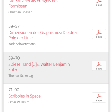
Die Kritzelei als Ereignis des
p
Formlosen
€ 9,95
Christian Driesen
39–57
Dimensionen des Graphismus: Die drei
p
Pole der Linie
€ 9,95
Katia Schwerzmann
59–70
»Diese Hand […]«: Walter Benjamin
p
kritzelt
€ 9,95
Thomas Schestag
71–90
Scribbles in Space
p
€ 9,95
Omar W. Nasim