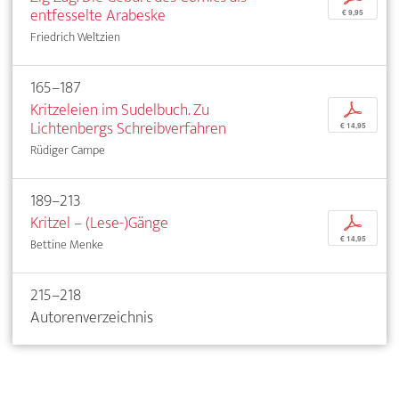
entfesselte Arabeske
€ 9,95
Friedrich Weltzien
165–187
Kritzeleien im Sudelbuch. Zu
p
Lichtenbergs Schreibverfahren
€ 14,95
Rüdiger Campe
189–213
Kritzel – (Lese-)Gänge
p
€ 14,95
Bettine Menke
215–218
Autorenverzeichnis