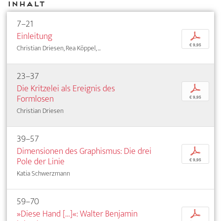
Inhalt
7–21
Einleitung
p
€ 9,95
Christian Driesen, Rea Köppel, ...
23–37
Die Kritzelei als Ereignis des
p
Formlosen
€ 9,95
Christian Driesen
39–57
Dimensionen des Graphismus: Die drei
p
Pole der Linie
€ 9,95
Katia Schwerzmann
59–70
»Diese Hand […]«: Walter Benjamin
p