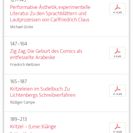
Performative Ästhetik, experimentelle
p
Literatur. Zu den Sprachblättern und
€ 14,95
Lautprozessen von Carlfriedrich Claus
Michael Grote
147–164
Zig Zag. Die Geburt des Comics als
p
entfesselte Arabeske
€ 9,95
Friedrich Weltzien
165–187
Kritzeleien im Sudelbuch. Zu
p
Lichtenbergs Schreibverfahren
€ 14,95
Rüdiger Campe
189–213
Kritzel – (Lese-)Gänge
p
€ 14,95