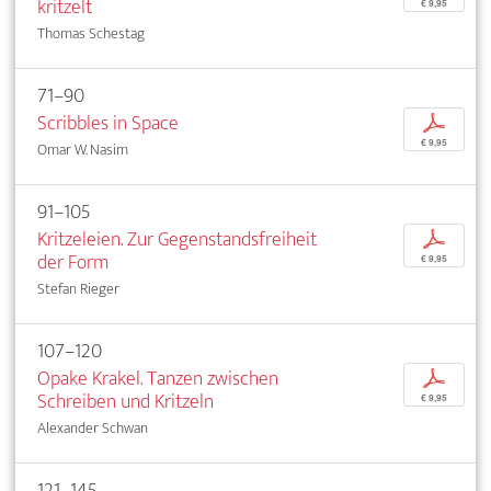
kritzelt
€ 9,95
Thomas Schestag
71–90
Scribbles in Space
p
€ 9,95
Omar W. Nasim
91–105
Kritzeleien. Zur Gegenstandsfreiheit
p
der Form
€ 9,95
Stefan Rieger
107–120
Opake Krakel. Tanzen zwischen
p
Schreiben und Kritzeln
€ 9,95
Alexander Schwan
121–145