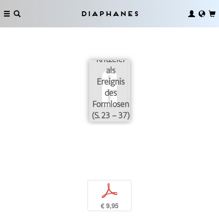
Diaphanes
Die
Kritzelei
als
Ereignis
des
Formlosen
(S. 23 – 37)
p
€ 9,95