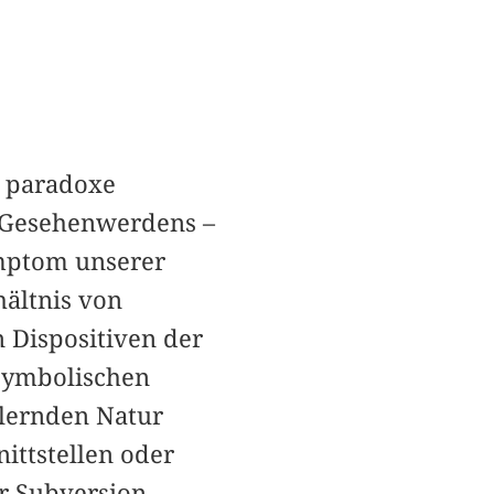
e paradoxe
 Gesehenwerdens –
ymptom unserer
hältnis von
 Dispositiven der
 symbolischen
llernden Natur
ttstellen oder
r Subversion,