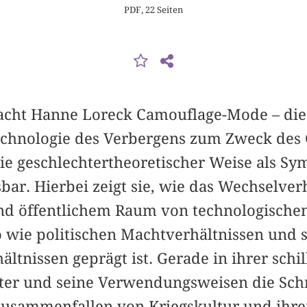
PDF, 22 Seiten
macht Hanne Loreck Camouflage-Mode – di
echnologie des Verbergens zum Zweck des
wie geschlechtertheoretischer Weise als S
sbar. Hierbei zeigt sie, wie das Wechselver
nd öffentlichem Raum von technologischen
o wie politischen Machtverhältnissen und
tnissen geprägt ist. Gerade in ihrer schi
er und seine Verwendungsweisen die Schni
 Zusammenfallen von Kriegskultur und ihre