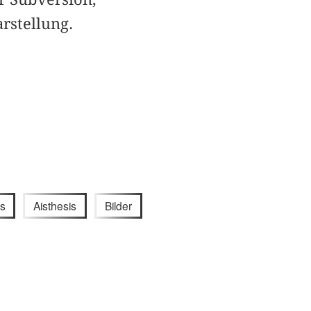
rstellung.
is
Aisthesis
Bilder