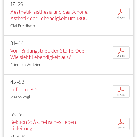
17–29
Aesthetik, aisthesis und das Schöne.
p
Ästhetik der Lebendigkeit um 1800
€ 9,95
Olaf Breidbach
31–44
Vom Bildungstrieb der Stoffe. Oder:
p
Wie sieht Lebendigkeit aus?
€ 9,95
Friedrich Weltzien
45–53
Luft um 1800
p
€ 7,95
Joseph Vogl
55–56
Sektion 2: Ästhetisches Leben.
p
Einleitung
gratis
Jan Völker