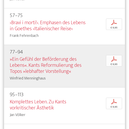
57–75
›Bravi i morti!‹. Emphasen des Lebens
p
in Goethes ›Italienischer Reise‹
€ 9,95
Frank Fehrenbach
77–94
»Ein Gefühl der Beförderung des
p
Lebens«. Kants Reformulierung des
€ 9,95
Topos »lebhafter Vorstellung«
Winfried Menninghaus
95–113
Komplettes Leben. Zu Kants
p
vorkritischer Ästhetik
€ 9,95
Jan Völker