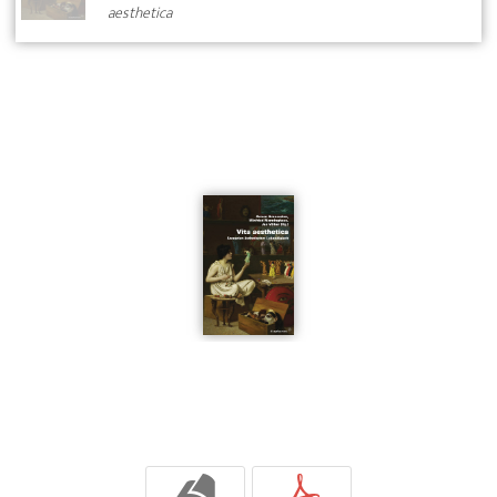
aesthetica
b
p