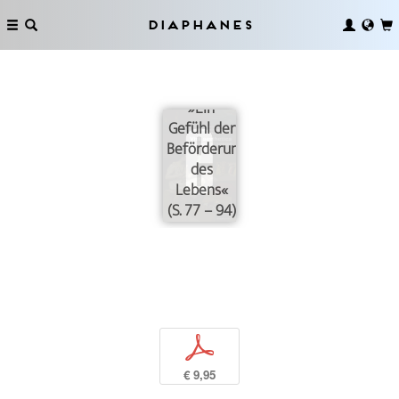
Diaphanes
»Ein
Gefühl der
Beförderung
des
Lebens«
(S. 77 – 94)
p
€ 9,95