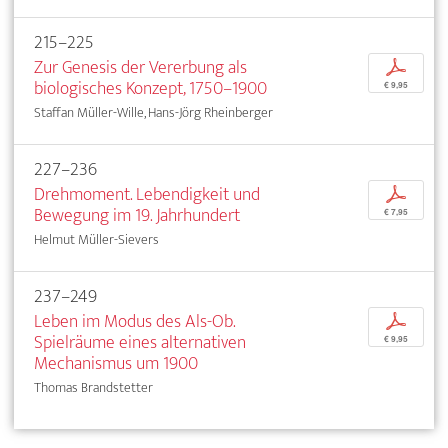
215–225
Zur Genesis der Vererbung als
p
biologisches Konzept, 1750–1900
€ 9,95
Staffan Müller-Wille, Hans-Jörg Rheinberger
227–236
Drehmoment. Lebendigkeit und
p
Bewegung im 19. Jahrhundert
€ 7,95
Helmut Müller-Sievers
237–249
Leben im Modus des Als-Ob.
p
Spielräume eines alternativen
€ 9,95
Mechanismus um 1900
Thomas Brandstetter