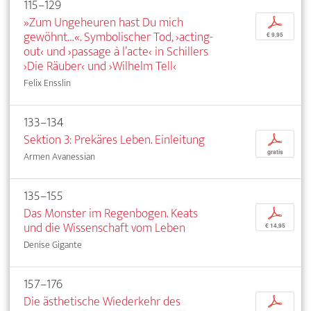
115–129
»Zum Ungeheuren hast Du mich
p
gewöhnt…«. Symbolischer Tod, ›acting-
€ 9,95
out‹ und ›passage à l’acte‹ in Schillers
›Die Räuber‹ und ›Wilhelm Tell‹
Felix Ensslin
133–134
Sektion 3: Prekäres Leben. Einleitung
p
gratis
Armen Avanessian
135–155
Das Monster im Regenbogen. Keats
p
und die Wissenschaft vom Leben
€ 14,95
Denise Gigante
157–176
Die ästhetische Wiederkehr des
p