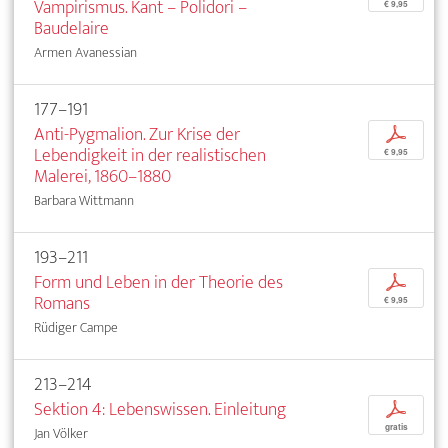
Vampirismus. Kant – Polidori –
€ 9,95
Baudelaire
Armen Avanessian
177–191
Anti-Pygmalion. Zur Krise der
p
Lebendigkeit in der realistischen
€ 9,95
Malerei, 1860–1880
Barbara Wittmann
193–211
Form und Leben in der Theorie des
p
Romans
€ 9,95
Rüdiger Campe
213–214
Sektion 4: Lebenswissen. Einleitung
p
gratis
Jan Völker