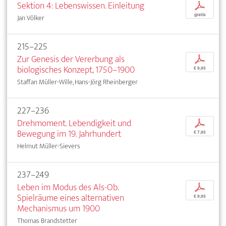
Sektion 4: Lebenswissen. Einleitung
p
gratis
Jan Völker
215–225
Zur Genesis der Vererbung als
p
biologisches Konzept, 1750–1900
€ 9,95
Staffan Müller-Wille, Hans-Jörg Rheinberger
227–236
Drehmoment. Lebendigkeit und
p
Bewegung im 19. Jahrhundert
€ 7,95
Helmut Müller-Sievers
237–249
Leben im Modus des Als-Ob.
p
Spielräume eines alternativen
€ 9,95
Mechanismus um 1900
Thomas Brandstetter