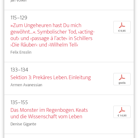
Jan Völker
115–129
»Zum Ungeheuren hast Du mich
p
gewöhnt…«. Symbolischer Tod, ›acting-
€ 9,95
out‹ und ›passage à l’acte‹ in Schillers
›Die Räuber‹ und ›Wilhelm Tell‹
Felix Ensslin
133–134
Sektion 3: Prekäres Leben. Einleitung
p
gratis
Armen Avanessian
135–155
Das Monster im Regenbogen. Keats
p
und die Wissenschaft vom Leben
€ 14,95
Denise Gigante