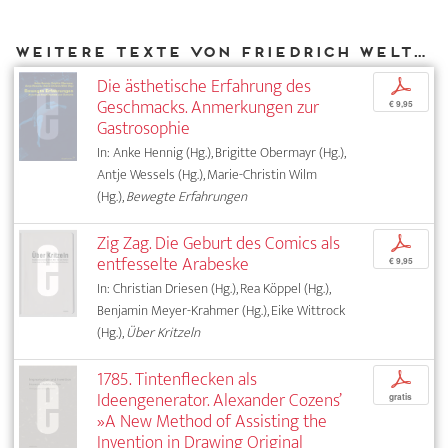
Weitere Texte von Friedrich Weltzien bei DIAPHANES
Die ästhetische Erfahrung des
p
Geschmacks. Anmerkungen zur
€ 9,95
Gastrosophie
In: Anke Hennig (Hg.), Brigitte Obermayr (Hg.),
Antje Wessels (Hg.), Marie-Christin Wilm
(Hg.),
Bewegte Erfahrungen
Zig Zag. Die Geburt des Comics als
p
entfesselte Arabeske
€ 9,95
In: Christian Driesen (Hg.), Rea Köppel (Hg.),
Benjamin Meyer-Krahmer (Hg.), Eike Wittrock
(Hg.),
Über Kritzeln
1785. Tintenflecken als
p
Ideengenerator. Alexander Cozens’
gratis
»A New Method of Assisting the
Invention in Drawing Original