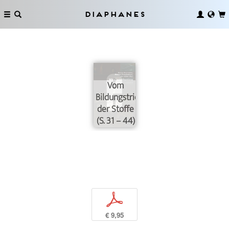
Diaphanes
Vom
Bildungstrieb
der Stoffe
(S. 31 – 44)
p
€ 9,95