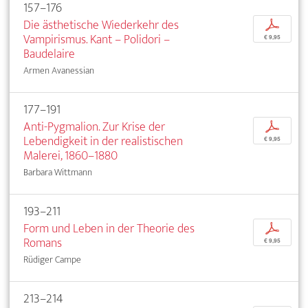
157–176
Die ästhetische Wiederkehr des
p
Vampirismus. Kant – Polidori –
€ 9,95
Baudelaire
Armen Avanessian
177–191
Anti-Pygmalion. Zur Krise der
p
Lebendigkeit in der realistischen
€ 9,95
Malerei, 1860–1880
Barbara Wittmann
193–211
Form und Leben in der Theorie des
p
Romans
€ 9,95
Rüdiger Campe
213–214