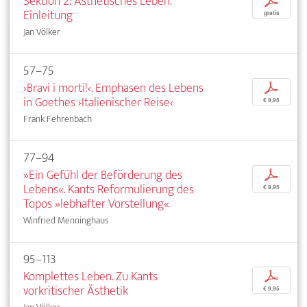
Sektion 2: Ästhetisches Leben.
p
Einleitung
gratis
Jan Völker
57–75
›Bravi i morti!‹. Emphasen des Lebens
p
in Goethes ›Italienischer Reise‹
€ 9,95
Frank Fehrenbach
77–94
»Ein Gefühl der Beförderung des
p
Lebens«. Kants Reformulierung des
€ 9,95
Topos »lebhafter Vorstellung«
Winfried Menninghaus
95–113
Komplettes Leben. Zu Kants
p
vorkritischer Ästhetik
€ 9,95