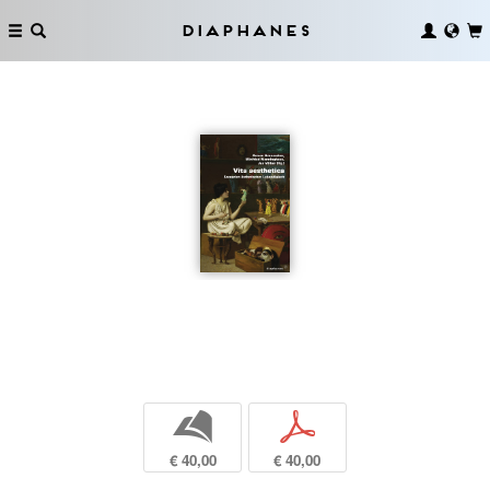
Diaphanes
b
p
€ 40,00
€ 40,00